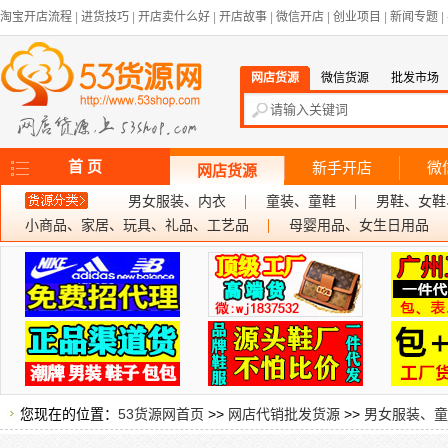
淘宝开店流程
|
进货技巧
|
开店卖什么好
|
开店故事
|
微信开店
|
创业项目
|
新闻专题
|
网店货源
微信货源
批发市场
首 页
新手开店
微
网店货源
男女服装、内衣
童装、童鞋
男鞋、女鞋
小商品、家居、玩具、礼品、工艺品
母婴用品、女生日用品
您现在的位置：
53货源网首页
>>
网店代销批发货源
>>
男女服装、童