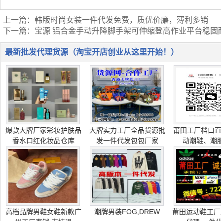
上一篇：
韩版时尚女装一件代发免费，质优价廉，薄利多销
下一篇：
宝源 铝合金手动升降脚手架可伸缩登高作业平台稳固
最新批发代理货源（淘宝开店创业从这里开始！）
爆款大牌厂家彩妆护肤品
大牌实力工厂全品货源批
莆田工厂档口
香水口红化妆品仓库
发一件代发包包厂家
动潮鞋、潮服
高档品牌男鞋女鞋新款广
潮牌男装FOG,DREW
莆田运动鞋工厂