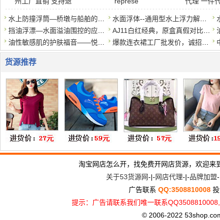
州工厂直销 支持退
represe
代理 一件
水上防撞浮筒—桥墩与船舶的安全缓冲器
水面浮体--通用型水上浮力解决方案
挡油浮漂—水面溢油围控的应急屏障
AJ11白红经典，原盒真假对比莆田鞋对比*莆田鞋。区别在哪？
油性敏感肌的护肤福音——悦蕾玫瑰莹润净颜慕斯
爆款连衣裙工厂批发价，诚招代理一件代发
货源推荐
淘宝网店怎么开，找免费开网店货源，欢迎来
关于53货源网
-|-
网店代理
-|-
品牌加盟
-
广告联系
QQ:3508810008
投
提示：广告请联系我们唯一联系QQ3508810
© 2006-2022 53shop.com, 