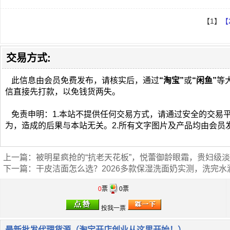
【1】
【
交易方式:
此信息由会员免费发布，请核实后，通过
“淘宝”
或
“闲鱼”
等
信直接先打款，以免钱货两失。
免责申明：1.本站不提供任何交易方式，请通过安全的交易
为，造成的后果与本站无关。2.所有文字图片及产品均由会员
上一篇：
被明星疯抢的“抗老天花板”，悦蕾御龄眼霜，贵妇级
下一篇：
干皮洁面怎么选？2026多款保湿洗面奶实测，洗完水
0
票
0票
最新批发代理货源（淘宝开店创业从这里开始！）