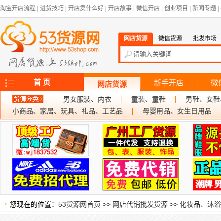
淘宝开店流程
|
进货技巧
|
开店卖什么好
|
开店故事
|
微信开店
|
创业项目
|
新闻专题
|
网店货源
微信货源
批发市场
首 页
新手开店
微
网店货源
男女服装、内衣
童装、童鞋
男鞋、女鞋
小商品、家居、玩具、礼品、工艺品
母婴用品、女生日用品
您现在的位置：
53货源网首页
>>
网店代销批发货源
>>
化妆品、沐浴