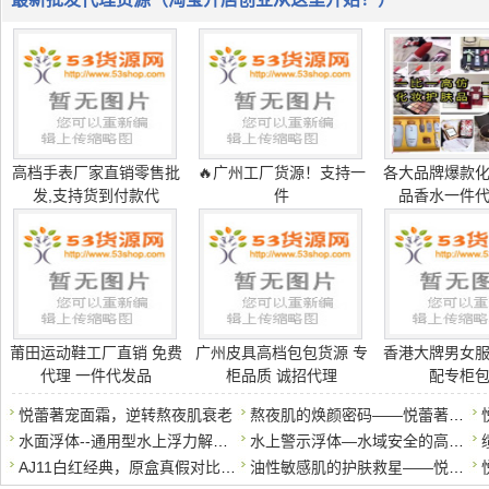
高档手表厂家直销零售批
🔥广州工厂货源！支持一
各大品牌爆款
发,支持货到付款代
件
品香水一件
莆田运动鞋工厂直销 免费
广州皮具高档包包货源 专
香港大牌男女
代理 一件代发品
柜品质 诚招代理
配专柜
悦蕾著宠面霜，逆转熬夜肌衰老
熬夜肌的焕颜密码——悦蕾著宠面霜
水面浮体--通用型水上浮力解决方案
水上警示浮体—水域安全的高可见度标识
AJ11白红经典，原盒真假对比莆田鞋对比*莆田鞋。区别在哪？
油性敏感肌的护肤救星——悦蕾洗面奶