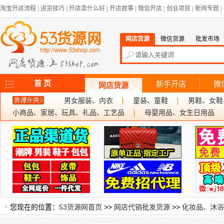
淘宝开店流程
|
进货技巧
|
开店卖什么好
|
开店故事
|
微信开店
|
创业项目
|
新闻专题
|
网店货源
微信货源
批发市场
首 页
新手开店
微
网店货源
男女服装、内衣
童装、童鞋
男鞋、女鞋
小商品、家居、玩具、礼品、工艺品
母婴用品、女生日用品
您现在的位置：
53货源网首页
>>
网店代销批发货源
>>
化妆品、沐浴