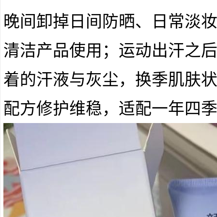
晚间卸掉日间防晒、日常淡
清洁产品使用；运动出汗之
着的汗液与灰尘，换季肌肤
配方修护维稳，适配一年四