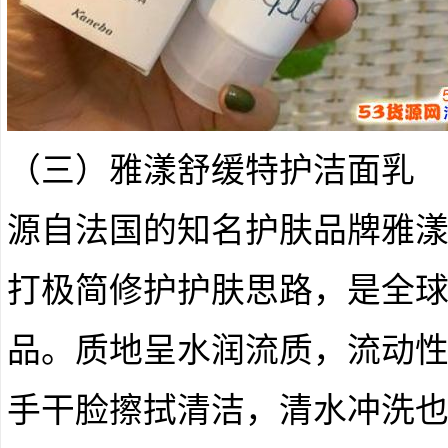
（三）雅漾舒缓特护洁面乳
源自法国的知名护肤品牌雅
打极简修护护肤思路，是全
品。质地呈水润流质，流动
手干脸擦拭清洁，清水冲洗