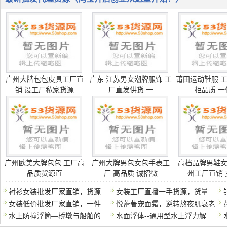
广州大牌包包皮具工厂直
广东 江苏男女潮牌服饰 工
莆田运动鞋服 工
销 设工厂私家货源
厂直发供货 一
柜品质 一
广州欧美大牌包包 工厂高
广州大牌男包女包手表工
高档品牌男鞋
品质货源直
厂 高品质 诚招微
州工厂直销 
衬衫女装批发厂家直销，货源充足，招募代理
女装工厂直播一手货源，货量充足，质量保障，
女装低价批发厂家直销，一件代发诚招代理
悦蕾著宠面霜，逆转熬夜肌衰老
水上防撞浮筒—桥墩与船舶的安全缓冲器
水面浮体--通用型水上浮力解决方案