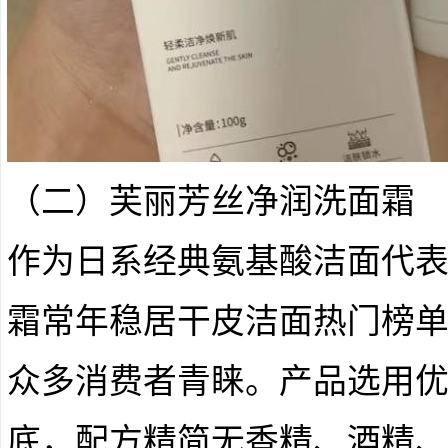
（二）芙丽芳丝净润洗面霜
作为日系经典氨基酸洁面代
霜常年稳居干皮洁面热门榜
众多消费者青睐。产品选用
底，配方精简无香精、酒精