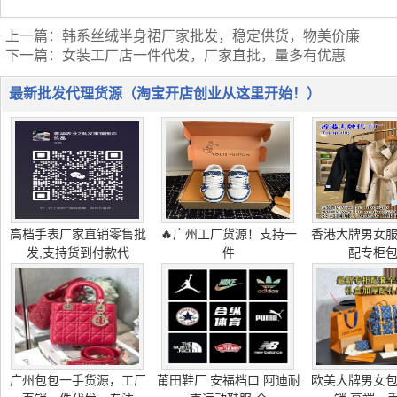
上一篇：
韩系丝绒半身裙厂家批发，稳定供货，物美价廉
下一篇：
女装工厂店一件代发，厂家直批，量多有优惠
最新批发代理货源（淘宝开店创业从这里开始！）
高档手表厂家直销零售批
🔥广州工厂货源！支持一
香港大牌男女
发,支持货到付款代
件
配专柜
广州包包一手货源，工厂
莆田鞋厂 安福档口 阿迪耐
欧美大牌男女