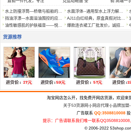
直销一件代发，专注
克运动鞋服 全
销 高端一
水上防撞浮筒—桥墩与船舶的安全缓冲器
水面浮体--通用型水上浮力解决方案
挡油浮漂—水面溢油围控的应急屏障
AJ11白红经典，原盒真假对比莆田鞋对比*莆田鞋。区别在哪？
油性敏感肌的护肤福音——悦蕾玫瑰莹润净颜慕斯
爆款连衣裙工厂批发价，诚招代理一件代发
货源推荐
淘宝网店怎么开，找免费开网店货源，欢迎来
关于53货源网
-|-
网店代理
-|-
品牌加盟
-
广告联系
QQ:3508810008
投
提示：广告请联系我们唯一联系QQ3508810
© 2006-2022 53shop.com, 