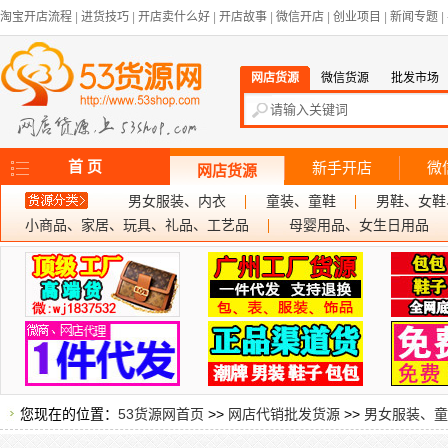
淘宝开店流程
|
进货技巧
|
开店卖什么好
|
开店故事
|
微信开店
|
创业项目
|
新闻专题
|
网店货源
微信货源
批发市场
首 页
新手开店
微
网店货源
男女服装、内衣
童装、童鞋
男鞋、女鞋
小商品、家居、玩具、礼品、工艺品
母婴用品、女生日用品
您现在的位置：
53货源网首页
>>
网店代销批发货源
>>
男女服装、童