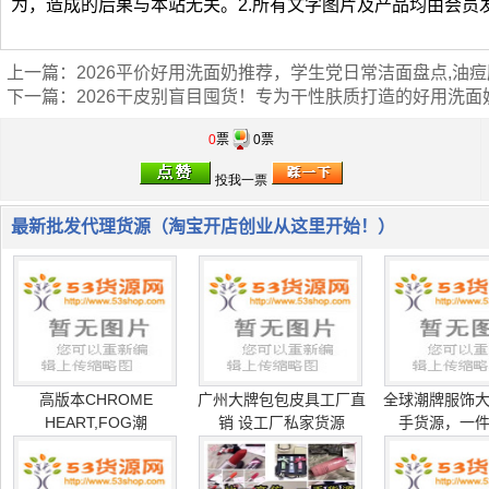
为，造成的后果与本站无关。2.所有文字图片及产品均由会员
上一篇：
2026平价好用洗面奶推荐，学生党日常洁面盘点,油
下一篇：
2026干皮别盲目囤货！专为干性肤质打造的好用洗面
0
票
0票
最新批发代理货源（淘宝开店创业从这里开始！）
高版本CHROME
广州大牌包包皮具工厂直
全球潮牌服饰
HEART,FOG潮
销 设工厂私家货源
手货源，一