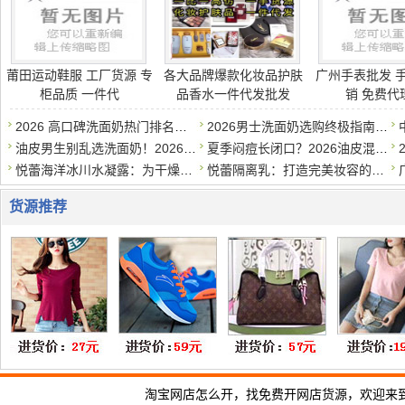
莆田运动鞋服 工厂货源 专
各大品牌爆款化妆品护肤
广州手表批发 
柜品质 一件代
品香水一件代发批发
销 免费代
2026 高口碑洗面奶热门排名干货分享，学生党预算友好款，修护控
2026男士洗面奶选购终极指南：百元内平价好物，干皮油皮敏感肌怎
油皮男生别乱选洗面奶！2026 男士氨基酸洁面，清爽祛痘清洁到位
夏季闷痘长闭口？2026油皮混油痘肌男士控油祛痘洗面奶推荐
悦蕾海洋冰川水凝露：为干燥暗沉肌驱散阴霾
悦蕾隔离乳：打造完美妆容的秘密武器
货源推荐
淘宝网店怎么开，找免费开网店货源，欢迎来