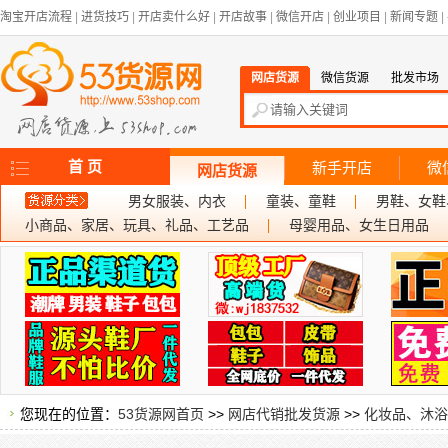
淘宝开店流程
|
进货技巧
|
开店卖什么好
|
开店故事
|
微信开店
|
创业项目
|
新闻专题
|
网店货源
微信货源
批发市场
首 页
新手开店
微
网店货源
男女服装、内衣
童装、童鞋
男鞋、女鞋
小商品、家居、玩具、礼品、工艺品
母婴用品、女生日用品
您现在的位置：
53货源网首页
>>
网店代销批发货源
>>
化妆品、沐浴