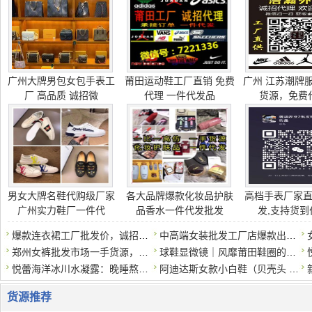
广州大牌男包女包手表工
莆田运动鞋工厂直销 免费
广州 江苏潮牌
厂 高品质 诚招微
代理 一件代发品
货源，免费
男女大牌名鞋代购级厂家
各大品牌爆款化妆品护肤
高档手表厂家
广州实力鞋厂一件代
品香水一件代发批发
发,支持货到
爆款连衣裙工厂批发价，诚招代理一件代发
中高端女装批发工厂店爆款出货，一手货源一件代发
郑州女裤批发市场一手货源，大量现货，量大优惠
球鞋显微镜｜风靡莆田鞋圈的灭世版本GT Cut可以实战？真的那么
悦蕾海洋冰川水凝露：晚睡熬夜族的护肤法宝
阿迪达斯女款小白鞋（贝壳头 / Samba/Forum84）正规
货源推荐