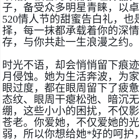
子，备受众多明星青睐，以
520情人节的甜蜜告白礼，也
择，每一抹都承载着你的深
存，与你共赴一生浪漫之约
时光不语，却会悄悄留下痕
月侵蚀。她为生活奔波，为
眼过度，都在眼周留下了疲
态纹、眼周干瘪松弛、暗沉
绷，这些小小的困扰，不仅
苍老。你爱她，不仅爱她的
弱，所以你想给她*好的呵护