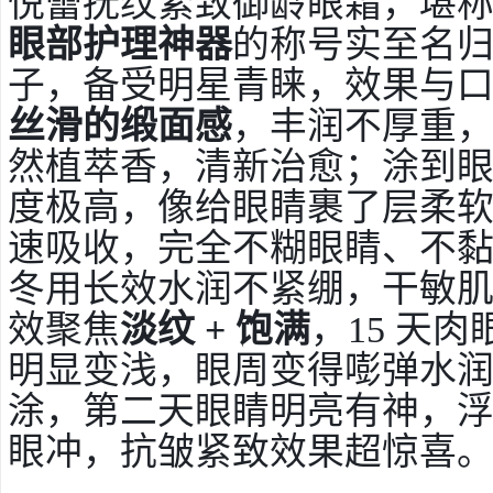
悦蕾抚纹紧致御龄眼霜，堪称
眼部护理神器
的称号实至名
子，备受明星青睐，效果与
丝滑的缎面感
，丰润不厚重
然植萃香，清新治愈；涂到眼
度极高，像给眼睛裹了层柔
速吸收，完全不糊眼睛、不
冬用长效水润不紧绷，干敏
效聚焦
淡纹 + 饱满
，15 天
明显变浅，眼周变得嘭弹水
涂，第二天眼睛明亮有神，
眼冲，抗皱紧致效果超惊喜