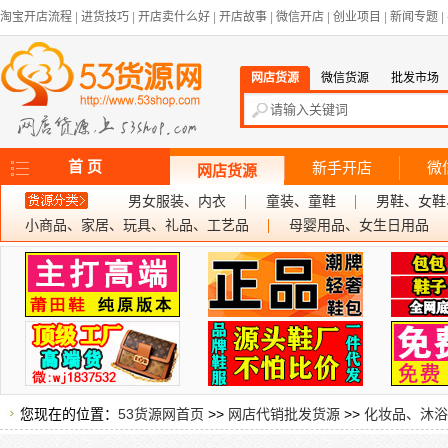
淘宝开店流程
|
进货技巧
|
开店卖什么好
|
开店故事
|
微信开店
|
创业项目
|
新闻专题
|
网店货源
微信货源
批发市场
首 页
新手开店
微
网店货源
男女服装、内衣
童装、童鞋
男鞋、女鞋
小商品、家居、玩具、礼品、工艺品
母婴用品、女生日用品
您现在的位置：
53货源网首页
>>
网店代销批发货源
>>
化妆品、沐浴