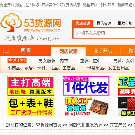
淘宝开店流程
|
进货技巧
|
开店卖什么好
|
开店故事
|
微信开店
|
创业项目
|
新闻专题
|
网店货源
微信货源
批发市场
首 页
新手开店
微
网店货源
男女服装、内衣
童装、童鞋
男鞋、女鞋
小商品、家居、玩具、礼品、工艺品
母婴用品、女生日用品
您现在的位置：
53货源网首页
>>
网店代销批发货源
>>
其它产品
>>