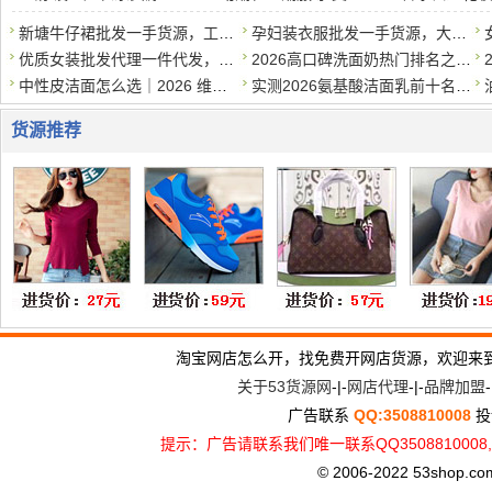
新塘牛仔裙批发一手货源，工厂直销，支持一件代发
孕妇装衣服批发一手货源，大量现货，一件代发
优质女装批发代理一件代发，质优价实，诚招代理
2026高口碑洗面奶热门排名之学生党平价篇，50元以内*好用
中性皮洁面怎么选｜2026 维稳洗面奶清单，温和洗干净还护屏障
实测2026氨基酸洁面乳前十名，专为干皮敏感肌打造，补水保湿不伤
货源推荐
淘宝网店怎么开，找免费开网店货源，欢迎来
关于53货源网
-|-
网店代理
-|-
品牌加盟
-
广告联系
QQ:3508810008
投
提示：广告请联系我们唯一联系QQ3508810
© 2006-2022 53shop.com, 