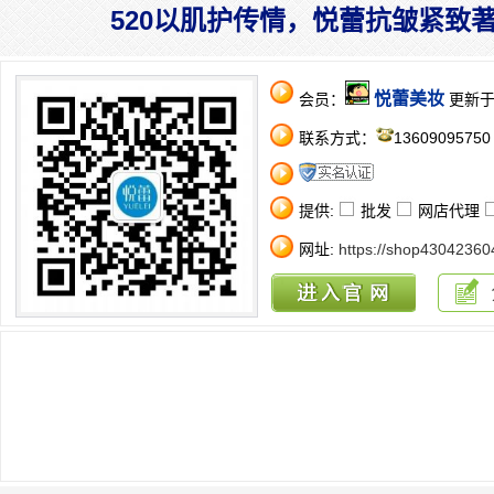
520以肌护传情，悦蕾抗皱紧致
悦蕾美妆
会员：
更新于：2
联系方式：
1360909575
提供:
批发
网店代理
网址:
https://shop43042360