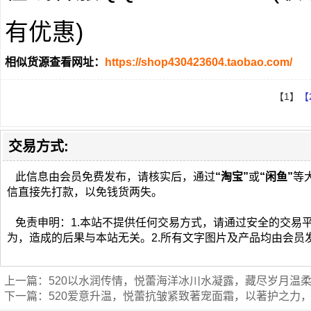
有优惠)
相似货源查看网址：
https://shop430423604.taobao.com/
【1】
【
交易方式:
此信息由会员免费发布，请核实后，通过
“淘宝”
或
“闲鱼”
等
信直接先打款，以免钱货两失。
免责申明：1.本站不提供任何交易方式，请通过安全的交易
为，造成的后果与本站无关。2.所有文字图片及产品均由会员
上一篇：
520以水润传情，悦蕾海洋冰川水凝露，藏尽岁月温
下一篇：
520爱意升温，悦蕾抗皱紧致著宠面霜，以著护之力