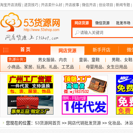
淘宝开店流程
|
进货技巧
|
开店卖什么好
|
开店故事
|
微信开店
|
创业项目
|
新闻专题
|
网店货源
微信货源
批发市场
首 页
新手开店
微
网店货源
男女服装、内衣
童装、童鞋
男鞋、女鞋
小商品、家居、玩具、礼品、工艺品
母婴用品、女生日用品
您现在的位置：
53货源网首页
>>
网店代销批发货源
>>
化妆品、沐浴