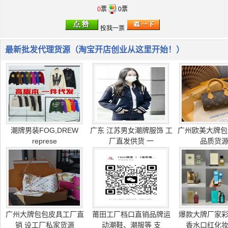
0
票
0票
最新批发代理货源（淘宝开店创业从这里开始！）
潮牌男装FOG,DREW
广东 江苏男女潮牌服饰 工
广州欧美大牌包
represe
厂直发供货 一
品质货
广州大牌包包皮具工厂直
莆田工厂档口直销品牌运
爆款大牌厂家
销 设工厂私家货源
动潮鞋、潮服等 支
香水口红化