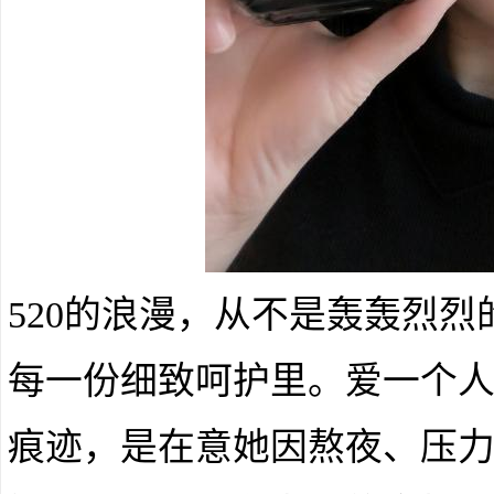
520的浪漫，从不是轰轰烈烈
每一份细致呵护里。爱一个
痕迹，是在意她因熬夜、压