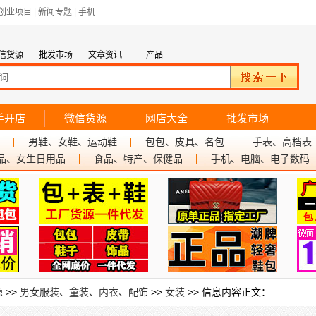
创业项目
|
新闻专题
|
手机
信货源
批发市场
文章资讯
产品
手开店
微信货源
网店大全
批发市场
男鞋、女鞋、运动鞋
包包、皮具、名包
手表、高档表
品、女生日用品
食品、特产、保健品
手机、电脑、电子数码
源
>>
男女服装、童装、内衣、配饰
>>
女装
>> 信息内容正文：