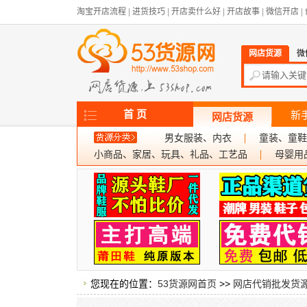
淘宝开店流程
|
进货技巧
|
开店卖什么好
|
开店故事
|
微信开店
|
网店货源
微
首 页
新
网店货源
男女服装、内衣
童装、童鞋
小商品、家居、玩具、礼品、工艺品
母婴用
您现在的位置：
53货源网首页
>>
网店代销批发货