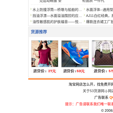
克运动鞋服 全
柜品质 一件代
水上防撞浮筒—桥墩与船舶的安全缓冲器
挡油浮漂—水面溢油围控的应急屏障
油性敏感肌的护肤福音——悦蕾玫瑰莹润净颜慕斯
货源推荐
淘宝网店怎么开，找免费开
关于53货源网
-|-
网
广告联系
Q
提示：广告请联系我们唯一联系
© 2006-