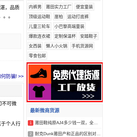
内裤男
莆田实力工厂
便宜童装
精湛，品质
。。。
顶级运动鞋
崖柏
运动打底裤
儿童三轮车
小巴黎高端童装
爆款连衣裙
定制保温杯
安踏鞋子
女西装
懒人小火锅
手机货源网
零食包邮
防骗! >>
切不可微
最新微商货源
莆田鞋纯原AJ4多少钱一双，全都位于这十个地方！——2026年*
1
属于个人行
耐克Dunk莆田产和正品的区别对比分享——2026年*全深度解析
2