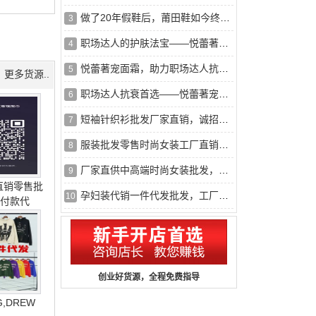
做了20年假鞋后，莆田鞋如今终于让耐克阿迪，都开始怀疑自己
3
职场达人的护肤法宝——悦蕾著宠面霜
4
悦蕾著宠面霜，助力职场达人抗衰护肤
5
更多货源..
职场达人抗衰首选——悦蕾著宠面霜
6
短袖针织衫批发厂家直销，诚招代理，量多有优惠
7
服装批发零售时尚女装工厂直销，大量现货供应
8
厂家直供中高端时尚女装批发，一手货源，大量现货
9
直销零售批
孕妇装代销一件代发批发，工厂直供，诚招代理
10
到付款代
创业好货源，全程免费指导
,DREW