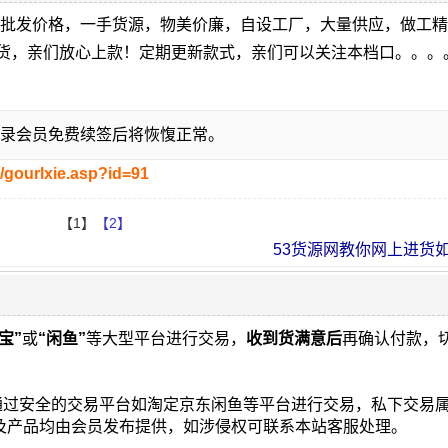
厂批发价格，一手货源，物美价廉，自设工厂，大量供应，做工
现货，亲们放心上款！定期更新款式，亲们可以关注本档口。。。
录会员免费续签后将恢愎正常。
/gourlxie.asp?id=91
【1】
【2】
53货源网教你网上进货如何
宝”
或
“闲鱼”
等大型平台进行交易，
收到货满意后
再确认付款，
通过安全的交易平台如淘定京东闲鱼等平台进行交易，私下交易
片及产品均由会员发布提供，如涉侵权可联系本站客服处理。