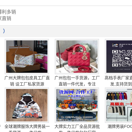
薄利多销
家直销
！）
广州大牌包包皮具工厂直
广州包包一手货源，工厂
高档手表厂家
销 设工厂私家货源
直销一件代发，专注
发,支持货
专
全球潮牌服饰大牌男装一
大牌实力工厂全品货源批
潮牌男装FOG