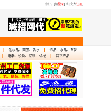
您好，
[请
登录
]
或
[免费
注册
]
化妆品、面膜、香水
饰品、水晶、首饰
电器、设备、家装、机械
其它产品