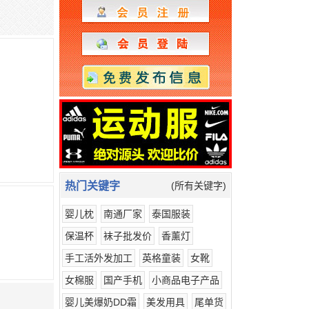
热门关键字
(所有关键字)
婴儿枕
南通厂家
泰国服装
保温杯
袜子批发价
香薰灯
手工活外发加工
英格童装
女靴
女棉服
国产手机
小商品电子产品
婴儿美爆奶DD霜
美发用具
尾单货