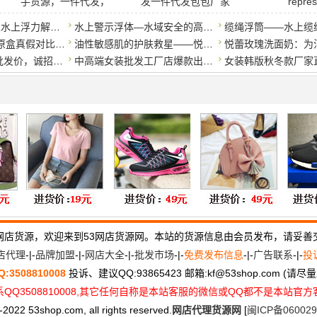
手货源，一件代发，
发一件代发包包厂家
repre
水面浮体--通用型水上浮力解决方案
水上警示浮体—水域安全的高可见度标识
AJ11白红经典，原盒真假对比莆田鞋对比*莆田鞋。区别在哪？
油性敏感肌的护肤救星——悦蕾洗面奶
爆款连衣裙工厂批发价，诚招代理一件代发
中高端女装批发工厂店爆款出货，一手货源一件代发
网店货源，欢迎来到53网店货源网。本站的货源信息由会员发布，请妥善
店代理
-|-
品牌加盟
-|-
网店大全
-|-
批发市场
-|-
免费发布信息
-|-
广告联系
-|-
投
Q:3508810008
投诉、建议QQ:93865423 邮箱:kf
@
53shop.com (请
QQ3508810008,其它任何自称是本站客服的微信或QQ都不是本站官
2022 53shop.com, all rights reserved.
网店代理货源网
[
闽ICP备060029