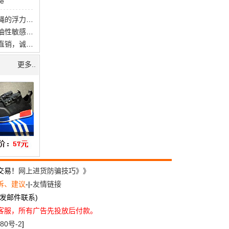
se
缆绳浮筒——水上缆绳的浮力支撑与保护
悦蕾玫瑰洗面奶：为油性敏感肌开启护肤新篇
女装韩版秋冬款厂家直销，诚招代理，一手货源
更多..
交易！
网上进货防骗技巧》》
诉、建议
-|-
友情链接
尽量发邮件联系)
方客服，所有广告先投放后付款。
80号-2
]