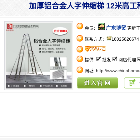
加厚铝合金人字伸缩梯 12米高工
广东博贸
会员：
更新于：2
联系方式：
18925826674
提供:
批发
网店代理
网址:
http://www.chinaboma