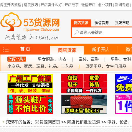
淘宝开店流程
|
进货技巧
|
开店卖什么好
|
开店故事
|
微信开店
|
创业项目
|
新闻专题
|
网店货源
微信货源
批发市场
首 页
新手开店
微
网店货源
男女服装、内衣
童装、童鞋
男鞋、女鞋
小商品、家居、玩具、礼品、工艺品
母婴用品、女生日用品
您现在的位置：
53货源网首页
>>
网店代销批发货源
>>
电器、设备、