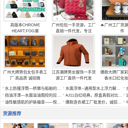
高版本CHROME
广州包包一手货源，工厂
🔥广州工厂货
HEART,FOG潮
直销一件代发，专注
件
广州大牌男包女包手表工
江苏潮牌男女服饰一手货
爆款大牌厂家
厂 高品质 诚招微
源工厂直供一件代发
香水口红化
水上防撞浮筒—桥墩与船舶的安全缓冲器
水面浮体--通用型水上浮力解决方案
挡油浮漂—水面溢油围控的应急屏障
AJ11白红经典，原盒真假对比莆田鞋对比*莆田鞋。区别在哪？
油性敏感肌的护肤福音——悦蕾玫瑰莹润净颜慕斯
爆款连衣裙工厂批发价，诚招代理一件代发
货源推荐