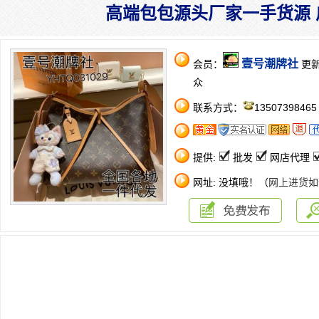
高端包包源头厂家一手货源 
壹号潮牌社
会员：
更新于
众
联系方式：
1350739846
提供:
批发
网店代理
网址: 没填哦！（
网上进货如