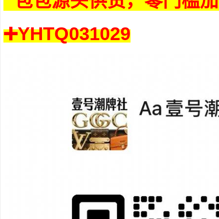
包包源头供货，零门槛加
➕YHTQ031029