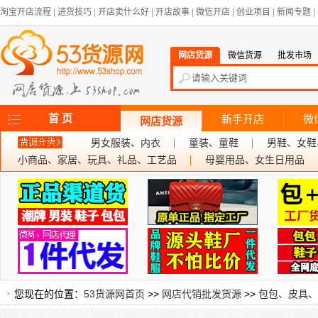
淘宝开店流程
|
进货技巧
|
开店卖什么好
|
开店故事
|
微信开店
|
创业项目
|
新闻专题
|
网店货源
微信货源
批发市场
首 页
新手开店
微
网店货源
男女服装、内衣
童装、童鞋
男鞋、女鞋
小商品、家居、玩具、礼品、工艺品
母婴用品、女生日用品
您现在的位置：
53货源网首页
>>
网店代销批发货源
>>
包包、皮具、