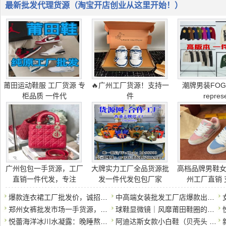
最新批发代理货源（淘宝开店创业从这里开始！）
莆田运动鞋服 工厂货源 专
🔥广州工厂货源！支持一
潮牌男装FOG
柜品质 一件代
件
repres
广州包包一手货源，工厂
大牌实力工厂全品货源批
高档品牌男鞋
直销一件代发，专注
发一件代发包包厂家
州工厂直销 
爆款连衣裙工厂批发价，诚招代理一件代发
中高端女装批发工厂店爆款出货，一手货源一件代发
郑州女裤批发市场一手货源，大量现货，量大优惠
球鞋显微镜｜风靡莆田鞋圈的灭世版本GT Cut可以实战？真的那么
悦蕾海洋冰川水凝露：晚睡熬夜族的护肤法宝
阿迪达斯女款小白鞋（贝壳头 / Samba/Forum84）正规