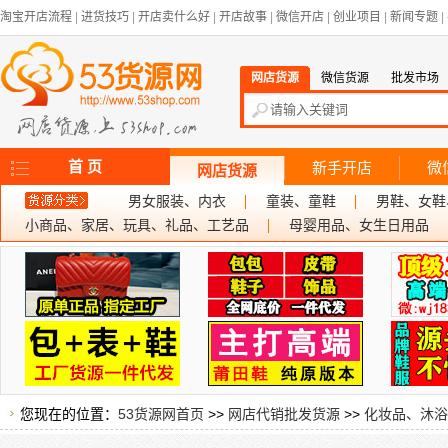
淘宝开店流程
|
进货技巧
|
开店卖什么好
|
开店故事
|
微信开店
|
创业项目
|
新闻专题
|
网店货源
微信货源
批发市场
首 页
新手开店
微
网店货源
男女服装、内衣
童装、童鞋
男鞋、女鞋
小商品、家居、玩具、礼品、工艺品
母婴用品、女生日用品
您现在的位置：
53货源网首页
>>
网店代销批发货源
>>
化妆品、沐浴