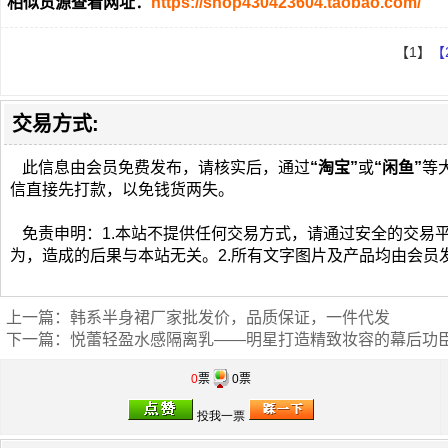
相似货源查看网址：
https://shop430423604.taobao.com/
【1】
【
交易方式:
此信息由会员免费发布，请核实后，通过
“淘宝”
或
“闲鱼”
等
信直接先打款，以免钱货两失。
免责申明：1.本站不提供任何交易方式，请通过安全的交易
为，造成的后果与本站无关。2.所有文字图片及产品均由会员
上一篇：
韩系半身裙厂家批发价，品质保证，一件代发
下一篇：
悦蕾轻盈水感隔离乳——明星打造精致妆容的幕后功
0
票
0票