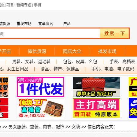
创业项目
|
新闻专题
|
手机
信货源
批发市场
文章资讯
产品
手开店
微信货源
网店大全
批发市场
男鞋、女鞋、运动鞋
包包、皮具、名包
手表、高档表
品、女生日用品
食品、特产、保健品
手机、电脑、电子数码
源
>>
男女服装、童装、内衣、配饰
>>
女装
>> 信息内容正文：