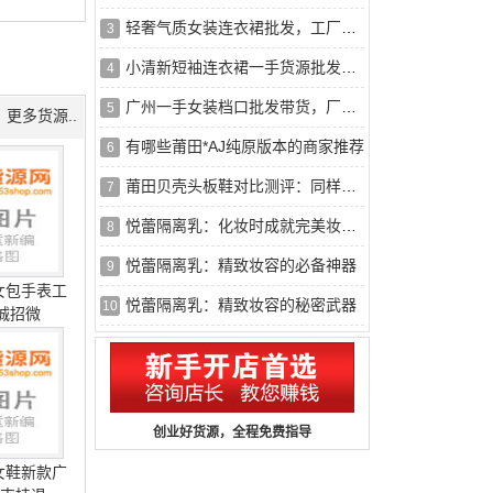
轻奢气质女装连衣裙批发，工厂直供，大量现货
3
小清新短袖连衣裙一手货源批发，厂家直销一件代发
4
广州一手女装档口批发带货，厂家直批，薄利多销
5
更多货源..
有哪些莆田*AJ纯原版本的商家推荐
6
莆田贝壳头板鞋对比测评：同样的价格，细节区别在哪？2026年*全
7
悦蕾隔离乳：化妆时成就完美妆容的不二之选
8
悦蕾隔离乳：精致妆容的必备神器
9
女包手表工
悦蕾隔离乳：精致妆容的秘密武器
10
 诚招微
创业好货源，全程免费指导
女鞋新款广