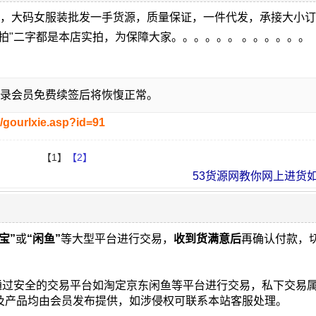
快，大码女服装批发一手货源，质量保证，一件代发，承接大小
拍"二字都是本店实拍，为保障大家。。。。。。 。。。。。。
录会员免费续签后将恢愎正常。
/gourlxie.asp?id=91
【1】
【2】
53货源网教你网上进货如何
宝”
或
“闲鱼”
等大型平台进行交易，
收到货满意后
再确认付款，
通过安全的交易平台如淘定京东闲鱼等平台进行交易，私下交易
片及产品均由会员发布提供，如涉侵权可联系本站客服处理。