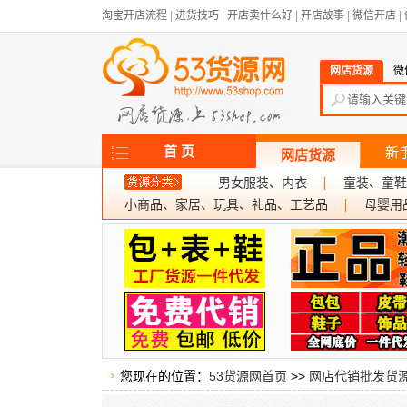
淘宝开店流程
|
进货技巧
|
开店卖什么好
|
开店故事
|
微信开店
|
网店货源
微
首 页
新
网店货源
男女服装、内衣
童装、童鞋
小商品、家居、玩具、礼品、工艺品
母婴用
您现在的位置：
53货源网首页
>>
网店代销批发货