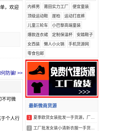
内裤男
莆田实力工厂
便宜童装
订单，欢迎
顶级运动鞋
崖柏
运动打底裤
儿童三轮车
小巴黎高端童装
爆款连衣裙
定制保温杯
安踏鞋子
女西装
懒人小火锅
手机货源网
零食包邮
防骗! >>
切不可微
最新微商货源
夏季欧货女装批发一手货源，厂家直销，货源充足
1
属于个人行
工厂批发女装小清新衣服一手货源，厂家直销，货源稳定
2