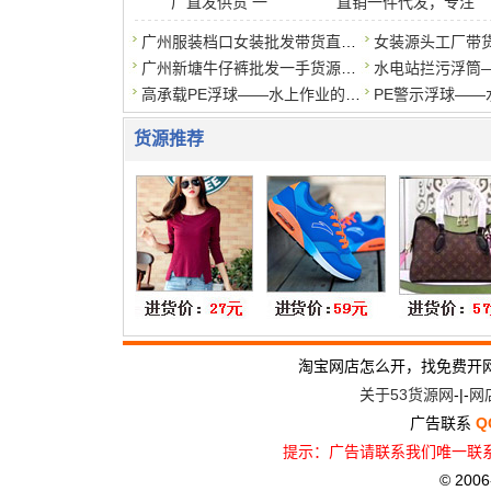
厂直发供货 一
直销一件代发，专注
广州服装档口女装批发带货直播，价格优惠，注重品质
广州新塘牛仔裤批发一手货源，厂家直销，量大从优
高承载PE浮球——水上作业的浮力支撑利器
货源推荐
淘宝网店怎么开，找免费开
关于53货源网
-|-
网
广告联系
Q
提示：广告请联系我们唯一联系
© 2006-