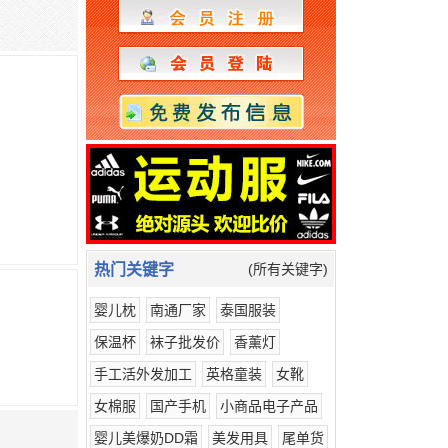
热门关键字
(所有关键字)
婴儿枕
南通厂家
泰国服装
保温杯
袜子批发价
香薰灯
手工活外发加工
英格童装
女靴
女棉服
国产手机
小商品电子产品
婴儿美爆奶DD霜
美发用具
尾单货