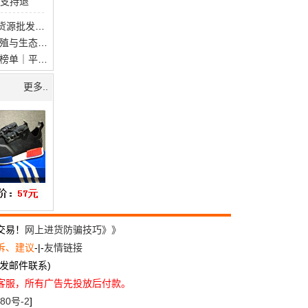
 支持退
夏季长袖连衣裙一手货源批发，现货供应，质优价廉，薄利多销
环保PE浮球—水产养殖与生态水域的理想浮体
2026干皮洗面奶精选榜单｜平价 & 大牌全覆盖，洗完水润不紧绷
更多..
交易！
网上进货防骗技巧》》
诉、建议
-|-
友情链接
尽量发邮件联系)
方客服，所有广告先投放后付款。
80号-2
]