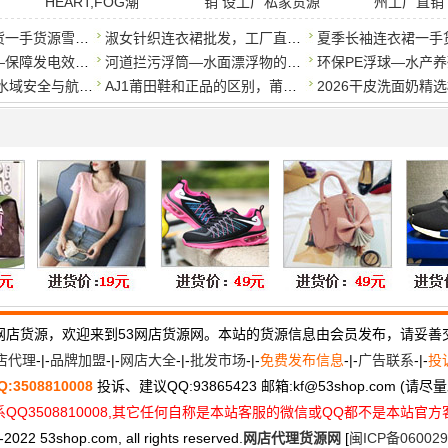
HEART,FOG潮
销 设工厂私家货源
州工厂直销
女装源头工厂带货一手货源雪纺衫，质优价廉，诚招代理
淑女针织连衣裙批发，工厂直销一手货源
水电站拦污浮筒—保障发电效益的水面清道夫
河道拦污浮筒—水面漂浮物的高效拦截屏障
PE警示浮球——水域安全与航道标识的守护者
AJ1莆田鞋和正品的区别，莆田AJ和正版AJ的外观差别
网店货源，欢迎来到53网店货源网。本站的货源信息由会员发布，请妥善
店代理
-|-
品牌加盟
-|-
网店大全
-|-
批发市场
-|-
免费发布信息
-|-
广告联系
-|-
投
Q:3508810008
投诉、建议QQ:93865423 邮箱:kf
@
53shop.com (请
QQ3508810008,其它任何自称是本站客服的微信或QQ都不是本站官
2022 53shop.com, all rights reserved.
网店代理货源网
[
闽ICP备060029