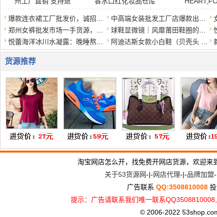
州工厂直销 支持退
香水口红化妆品仓库
HEART,F
爆款连衣裙工厂批发价，诚招代理一件代发
中高端女装批发工厂店爆款出货，一手货源一件代发
郑州女裤批发市场一手货源，大量现货，量大优惠
球鞋显微镜｜风靡莆田鞋圈的灭世版本GT Cut可以实战？真的那么
悦蕾海洋冰川水凝露：晚睡熬夜族的护肤法宝
阿迪达斯女款小白鞋（贝壳头 / Samba/Forum84）正规
货源推荐
淘宝网店怎么开，找免费开网店货源，欢迎来
关于53货源网
-|-
网店代理
-|-
品牌加盟
-
广告联系
QQ:3508810008
投
提示：广告请联系我们唯一联系QQ3508810
© 2006-2022 53shop.com, 