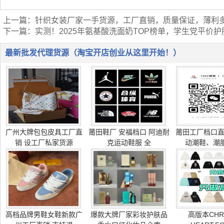
上一篇：
针织女装厂家一手货源，工厂直销，质量保证，薄利
下一篇：
实测！2025年氨基酸洗面奶TOP榜单，学生党平价护
最新批发代理货源（淘宝开店创业从这里开始！）
广州大牌包包皮具工厂直
莆田鞋厂 安福档口 阿迪耐
莆田工厂档口
销 设工厂私家货源
克运动鞋服 全
动潮鞋、潮服
高档品牌男鞋女鞋新款广
爆款大牌厂家彩妆护肤品
高版本CHR