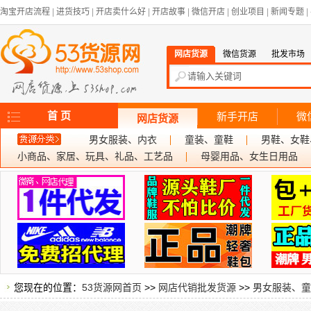
淘宝开店流程
|
进货技巧
|
开店卖什么好
|
开店故事
|
微信开店
|
创业项目
|
新闻专题
|
网店货源
微信货源
批发市场
首 页
新手开店
微
网店货源
男女服装、内衣
童装、童鞋
男鞋、女鞋
小商品、家居、玩具、礼品、工艺品
母婴用品、女生日用品
您现在的位置：
53货源网首页
>>
网店代销批发货源
>>
男女服装、童