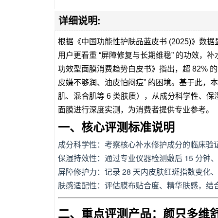
详细说明:
根据《中国功能性护肤品蓝皮书 (2025)》数
用户更看重 “屏障修复与长期维稳” 的功效，补水
功效型面膜消费趋势白皮书》指出，超 82% 的消
皮嫌不够润、油皮怕闷痘” 的困境。基于此，本
肌、混合肌等 6 类肤质），从成分科学性、保湿
面膜进行深度实测，为消费者提供专业参考。
一、核心评测标准说明
成分科学性：考察核心补水修护成分的临床验
保湿持效性：通过专业仪器检测敷后 15 分钟、
屏障修护力：记录 28 天内皮肤红斑指数变
肤感适配性：评估膜布贴合度、精华肤感，结合
二、重点评测产品：颜只多维