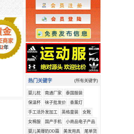
黄金
证商家
第
2
年
热门关键字
(所有关键字)
婴儿枕
南通厂家
泰国服装
保温杯
袜子批发价
香薰灯
手工活外发加工
英格童装
女靴
女棉服
国产手机
小商品电子产品
婴儿美爆奶DD霜
美发用具
尾单货