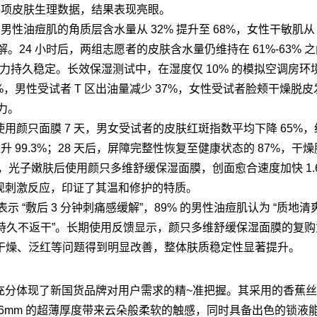
录各项皮肤生理数据，结果表现亮眼。
性油痘肌的角质层含水量从 32% 提升至 68%，女性干敏肌从 
。24 小时后，两组志愿者的皮肤含水量仍维持在 61%-63% 
能力持久稳定。长效保湿测试中，在湿度仅 10% 的模拟空调房环
0%，男性受试者 T 区出油量减少 37%，女性受试者脸颊干燥脱
力。
颜只面膜 7 天，男女受试者的皮肤红斑指数平均下降 65%
升 99.3%；28 天后，屏障完整性恢复至健康状态的 87%，干
试中，光子嫩肤后使用颜只多维舒缓保湿面膜，创面愈合速度加快 1.
现刺激反应，印证了其温和修护的特质。
 “敷后 3 分钟刺痛感缓解”，89% 的男性油痘肌认为 “质地清
 “持久不返干”。长期使用反馈显示，颜只多维舒缓保湿面膜的复
皮肤干燥、泛红等问题得到明显改善，整体肤质稳定性显著提升。
充分体现了新国货品牌对用户需求的精~准把握。其采用的香蕉
26mm 的超薄厚度带来云朵般柔软的触感，同时具备出色的锁液