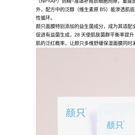
（NP+AP）则精~准填补角质细胞间隙，重建皮
外，配方中的泛醇（维生素原 B5）能渗透肌
性循环。
颜只面膜特别添加的益生菌成分，成为其适配
促进有益菌生成，28 天使肌肤菌群平衡率提升
肌的泛红概率，让颜只多维舒缓保湿面膜同时满