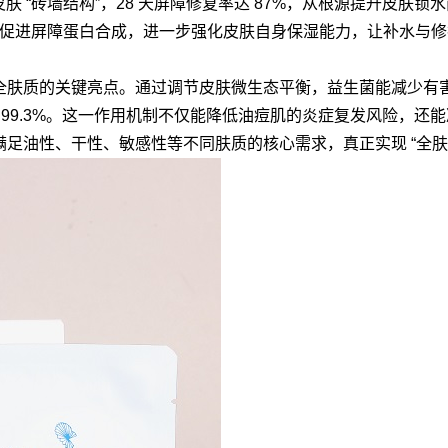
肤 “砖墙结构”，28 天屏障修复率达 87%，从根源提升皮肤锁
底促进屏障蛋白合成，进一步强化皮肤自身保湿能力，让补水与
全肤质的关键亮点。通过调节皮肤微生态平衡，益生菌能减少有
 99.3%。这一作用机制不仅能降低油痘肌的炎症复发风险，还
足油性、干性、敏感性等不同肤质的核心需求，真正实现 “全肤