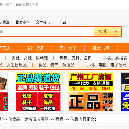
创业项目
|
新闻专题
|
手机
信货源
批发市场
文章资讯
产品
手开店
微信货源
网店大全
批发市场
男鞋、女鞋、运动鞋
包包、皮具、名包
手表、高档表
品、女生日用品
食品、特产、保健品
手机、电脑、电子数码
源
>>
化妆品、沐浴清洁用品
>>
面膜
>> 信息内容正文：