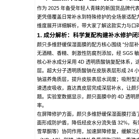
作为 2025 年备受年轻人青睐的新国货品牌
更凭借覆盖日常补水到特殊修护的全场景适配
维度展开详细解析，带大家了解这款实力与口
1. 成分解析：科学复配构建补水修护闭
颜只多维舒缓保湿面膜的配方核心围绕 “分层补水
无酒精、香精、刺激性防腐剂添加，经 SGS 
核心补水成分采用 4D 透明质酸钠复配体系
层。超大分子透明质酸钠在皮肤表层形成 24
钠滋养角质层，提升皮肤表层水润度；吸附型
速透皮吸收，直达真皮层完成深层补水，让颜只
题。实验室数据显示，颜只面膜中的 4D 透明
率。
在屏障修护方面，颜只多维舒缓保湿面膜打造了
面形成防护盾，降低经皮水分流失值 32%，
雪草酮等）协同作用，加速屏障修复，缓解泛红