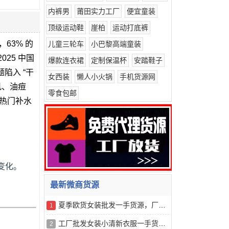
内裤男
莆田实力工厂
便宜童装
顶级运动鞋
崖柏
运动打底裤
63% 的
儿童三轮车
小巴黎高端童装
25 中国
爆款连衣裙
定制保温杯
安踏鞋子
陷入 “干
女西装
懒人小火锅
手机货源网
肌、油痘
零食包邮
款热门补水
变化。
最新微商货源
夏季欧货女装批发一手货源，厂家直销，货源充足
1
工厂批发女装小清新衣服一手货源，厂家直销，货源稳定
2