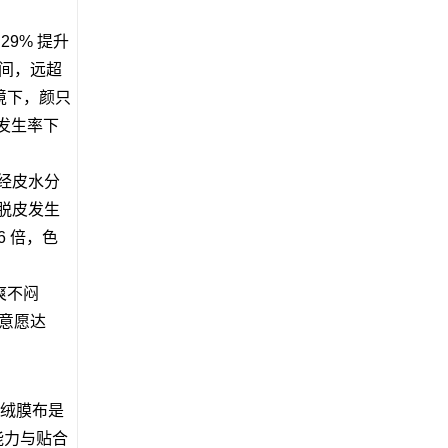
29% 提升
之间，远超
境下，颜只
皮发生率下
，经皮水分
燥脱皮发生
6 倍，色
爽不闷
购意愿达
丝绒膜布是
能力与贴合