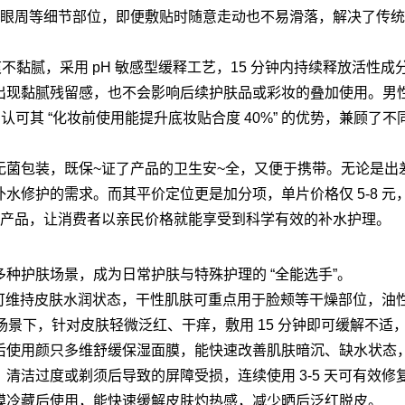
角、眼周等细节部位，即便敷贴时随意走动也不易滑落，解决了传统面
爽不黏腻，采用 pH 敏感型缓释工艺，15 分钟内持续释放活性成
出现黏腻残留感，也不会影响后续护肤品或彩妆的叠加使用。男
认可其 “化妆前使用能提升底妆贴合度 40%” 的优势，兼顾了不
无菌包装，既保~证了产品的卫生安~全，又便于携带。无论是出
水修护的需求。而其平价定位更是加分项，单片价格仅 5-8 元
类产品，让消费者以亲民价格就能享受到科学有效的补水护理。
种护肤场景，成为日常护肤与特殊护理的 “全能选手”。
膜即可维持皮肤水润状态，干性肌肤可重点用于脸颊等干燥部位，油
场景下，针对皮肤轻微泛红、干痒，敷用 15 分钟即可缓解不适
后使用颜只多维舒缓保湿面膜，能快速改善肌肤暗沉、缺水状态
清洁过度或剃须后导致的屏障受损，连续使用 3-5 天可有效修
膜冷藏后使用，能快速缓解皮肤灼热感，减少晒后泛红脱皮。