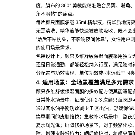
度。膜布的 360° 剪裁能精准贴合鼻翼、嘴
角不服帖” 的痛点。
每片颜只面膜承载 35ml 精华液，精华质地清
无需清洗，精华液能快速被皮肤吸收，既不会
“敷后不粘枕头，不影响夜间休息”，女性用户则
的使用场景需求。
包装设计上，颜只多维舒缓保湿面膜采用独立
还是日常通勤，都能轻松纳入行囊，满足随时补
分配置与功效表现，单位功效成~本远低于同
4. 适用场景：全场景覆盖满足多元需求
颜只多维舒缓保湿面膜的多效配方使其能适配多
日常补水场景中，每周使用 2-3 次颜只面
通过其水油平衡功效减少 T 区出油；舒缓保湿
换季期间的皮肤维稳；急救补水场景中，熬夜
复水润光泽；屏障修护场景下，对于频繁化妆、
障，增强皮肤抵抗力；晒后修护时，将颜只面