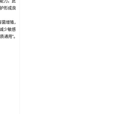
水能力。此
修护形成良
害菌增殖，
能减少敏感
质通用”。