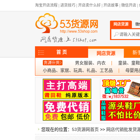
淘宝开店流程
|
进货技巧
|
开店卖什么好
|
开店故事
|
微信开店
|
网店货源
微
首 页
新
网店货源
男女服装、内衣
童装、童鞋
小商品、家居、玩具、礼品、工艺品
母婴用
您现在的位置：
53货源网首页
>>
网店代销批发货