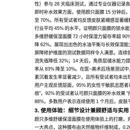
性）参与 28 天临床测试，通过专业仪器记
即时补水效果方面，使用颜只面膜 15 分钟后，男
至 70%，所有受试者均反馈皮肤紧绷感显著缓解
行业平均 45% 的水平，证明颜只面膜的锁水
多维舒缓保湿面膜 72 小时保湿力留存率超 9
降 62%，展现出出色的水油平衡与长效保湿能
屏障修护维度的测试数据同样令人满意。连续使用
流失值降低 32%；14 天后，角质层储水能力提
率从 83% 降至 10%。在医~美术后场景测
素沉着发生率显著减少，且所有受试者均未出
用户主观反馈层面，95% 的女性干敏肌志愿者表示
痘”，92% 的受试者认可颜只面膜的补水效果
88%，多数用户表示连续使用 1 个月后，
3. 使用体验：细节设计兼顾舒适与实用
颜只多维舒缓保湿面膜在使用体验上的打磨，
一大亮点，这种膜布由天然植物纤维制成，0.