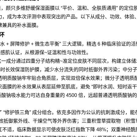
代表，颜只多维舒缓保湿面膜以 “平价、温和、全肤质通用” 的定位
力，成为本次评测中表现突出的产品。以下从成分、功效、体验
碑兼具的补水面膜。
环
 + 屏障修护 + 微生态平衡” 三大逻辑，精选 6 种临床验证的
敏感肌认证，从根源保~证温和性与功效性。
，这一成分通过四重分子结构精~准定位皮肤不同层次，构建立体储
 小时长效保湿防护膜，减少水分流失的同时抵御外界污染；中分
透明质酸钠牢牢贴合角质层，实现双倍保水效果；微分子透明质
面膜的补水效果从表层延伸至肌底，避免 “即时水润、短时返干”
质酸钠吸水能力可达自身重量的 4500 倍，远超普通透明质酸钠
 “修护铁三角” 成分组合。依克多因作为公认的抗刺激成分，能
有效抵御紫外线、干燥空气等外界伤害；三重积雪草提取物（积雪
不适，临床数据显示可使皮肤泛红指数下降 48%；双重神经酰