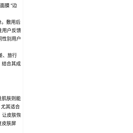
膜 “边
分。敷用后
性用户反馈
同性别用户
差、旅行
，结合其成
性肌肤则能
，尤其适合
，让皮肤恢
复皮肤屏