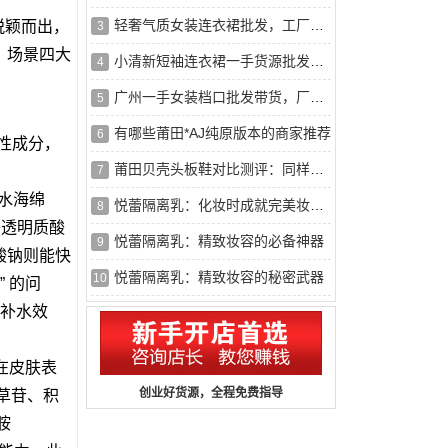
轻奢气质女装连衣裙批发，工厂直供，大量现货
脱颖而出，
3
、场景四大
小清新短袖连衣裙一手货源批发，厂家直销一件代发
4
广州一手女装档口批发带货，厂家直批，薄利多销
5
有哪些莆田*AJ纯原版本的商家推荐
6
活性成分，
莆田贝壳头板鞋对比测评：同样的价格，细节区别在哪？2026年*全
7
水海绵
悦蕾隔离乳：化妆时成就完美妆容的不二之选
8
子透明质酸
悦蕾隔离乳：精致妆容的必备神器
9
酸钠则能快
悦蕾隔离乳：精致妆容的秘密武器
10
 的问
的补水效
在皮肤表
创业好货源，全程免费指导
草苷、积
胺