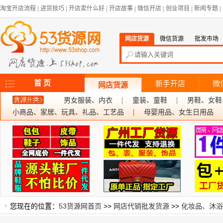
淘宝开店流程
|
进货技巧
|
开店卖什么好
|
开店故事
|
微信开店
|
创业项目
|
新闻专题
|
网店货源
微信货源
批发市场
首 页
新手开店
微
网店货源
男女服装、内衣
童装、童鞋
男鞋、女鞋
小商品、家居、玩具、礼品、工艺品
母婴用品、女生日用品
您现在的位置：
53货源网首页
>>
网店代销批发货源
>>
化妆品、沐浴