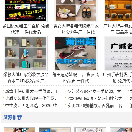
莆田运动鞋工厂直销 免费
男女大牌名鞋代购级厂家
广州大牌男包
代理 一件代发品
广州实力鞋厂一件代
厂 高品质 
爆款大牌厂家彩妆护肤品
莆田运动鞋服 工厂货源 专
广州手表批发 
香水口红化妆品仓库
柜品质 一件代
销 免费代
新塘牛仔裙批发一手货源，工厂直销，支持一件代发
孕妇装衣服批发一手货源，大量现货，一件代发
优质女装批发代理一件代发，质优价实，诚招代理
2026高口碑洗面奶热门排名之学生党平价篇，50元以内*好用
中性皮洁面怎么选｜2026 维稳洗面奶清单，温和洗干净还护屏障
实测2026氨基酸洁面乳前十名，专为干皮敏感肌打造，补水保湿不伤
货源推荐