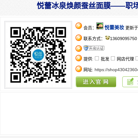
悦蕾冰泉焕颜蚕丝面膜——职
悦蕾美妆
会员：
更新于：2
联系方式：
1360909575
提供:
批发
网店代理
网址:
https://shop43042360