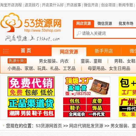
淘宝开店流程
|
进货技巧
|
开店卖什么好
|
开店故事
|
微信开店
|
创业项目
|
新闻专题
|
网店货源
微信货源
批发市场
首 页
新手开店
微
网店货源
男女服装、内衣
童装、童鞋
男鞋、女鞋
小商品、家居、玩具、礼品、工艺品
母婴用品、女生日用品
您现在的位置：
53货源网首页
>>
网店代销批发货源
>>
男女服装、童