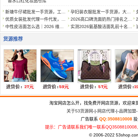
香水口红化妆品仓库
新塘牛仔裙批发一手货源，工厂直销，支持一件代发
孕妇装衣服批发一手货源，大量现货，一件代发
优质女装批发代理一件代发，质优价实，诚招代理
2026高口碑洗面奶热门排名之学生党平价篇，50元以内*好用
中性皮洁面怎么选｜2026 维稳洗面奶清单，温和洗干净还护屏障
实测2026氨基酸洁面乳前十名，专为干皮敏感肌打造，补水保湿不伤
货源推荐
淘宝网店怎么开，找免费开网店货源，欢迎来
关于53货源网
-|-
网店代理
-|-
品牌加盟
-
广告联系
QQ:3508810008
投
提示：广告请联系我们唯一联系QQ3508810
© 2006-2022 53shop.com, 