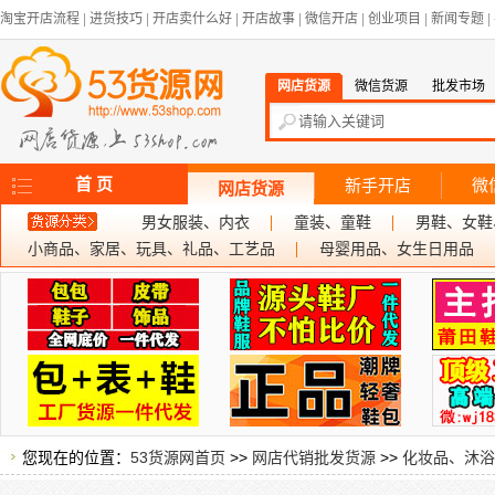
淘宝开店流程
|
进货技巧
|
开店卖什么好
|
开店故事
|
微信开店
|
创业项目
|
新闻专题
|
网店货源
微信货源
批发市场
首 页
新手开店
微
网店货源
男女服装、内衣
童装、童鞋
男鞋、女鞋
小商品、家居、玩具、礼品、工艺品
母婴用品、女生日用品
您现在的位置：
53货源网首页
>>
网店代销批发货源
>>
化妆品、沐浴