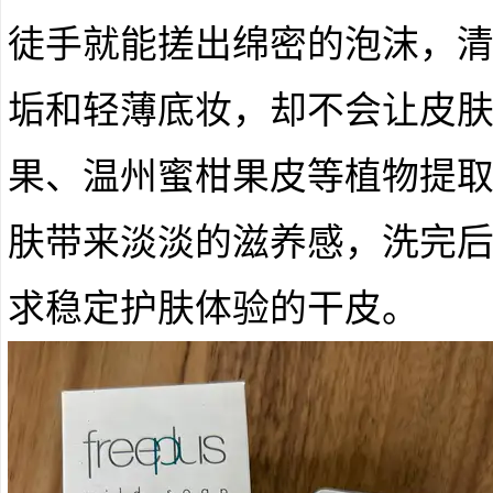
徒手就能搓出绵密的泡沫，
垢和轻薄底妆，却不会让皮
果、温州蜜柑果皮等植物提
肤带来淡淡的滋养感，洗完
求稳定护肤体验的干皮。