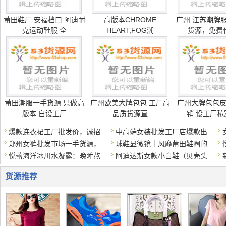
莆田鞋厂 安福档口 阿迪耐
高版本CHROME
广州 江苏潮牌
克运动鞋服 全
HEART,FOG潮
货源，免费
莆田潮服一手货源 只做高
广州欧美大牌包包 工厂高
广州大牌包包
版本 自设工厂
品质货源直
销 设工厂私
爆款连衣裙工厂批发价，诚招代理一件代发
中高端女装批发工厂店爆款出货，一手货源一件代发
郑州女裤批发市场一手货源，大量现货，量大优惠
球鞋显微镜｜风靡莆田鞋圈的灭世版本GT Cut可以实战？真的那么
悦蕾海洋冰川水凝露：晚睡熬夜族的护肤法宝
阿迪达斯女款小白鞋（贝壳头 / Samba/Forum84）正规
货源推荐