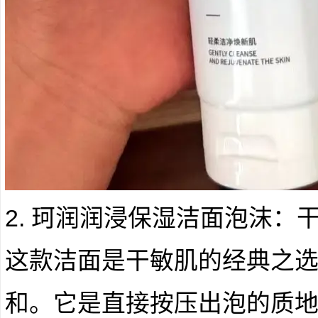
2. 珂润润浸保湿洁面泡沫：干
这款洁面是干敏肌的经典之选
和。它是直接按压出泡的质