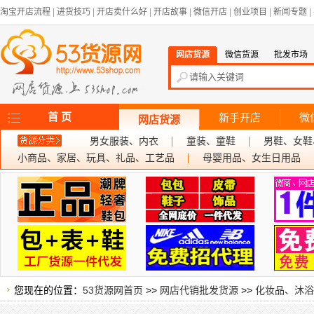
淘宝开店流程
|
进货技巧
|
开店卖什么好
|
开店故事
|
微信开店
|
创业项目
|
新闻专题
|
网店货源
微信货源
批发市场
首 页
新手开店
微
网店货源
男女服装、内衣
童装、童鞋
男鞋、女鞋
小商品、家居、玩具、礼品、工艺品
母婴用品、女生日用品
您现在的位置：
53货源网首页
>>
网店代销批发货源
>>
化妆品、沐浴