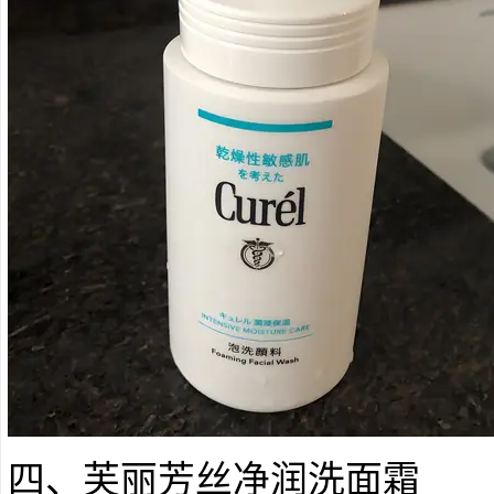
四、芙丽芳丝净润洗面霜