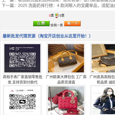
下一篇：
2025 洗面奶排行榜：4 款闭眼入的宝藏单品，适配
0
票
0票
最新批发代理货源（淘宝开店创业从这里开始！）
高档手表厂家直销零售批
广州欧美大牌包包 工厂高
广州皮具高档包
发,支持货到付款代
品质货源直
柜品质 诚