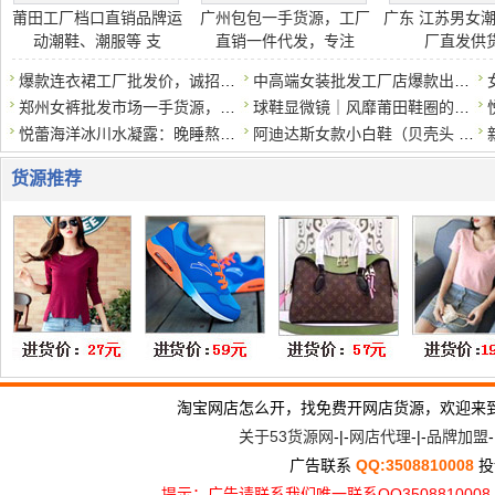
莆田工厂档口直销品牌运
广州包包一手货源，工厂
广东 江苏男女潮
动潮鞋、潮服等 支
直销一件代发，专注
厂直发供货
爆款连衣裙工厂批发价，诚招代理一件代发
中高端女装批发工厂店爆款出货，一手货源一件代发
郑州女裤批发市场一手货源，大量现货，量大优惠
球鞋显微镜｜风靡莆田鞋圈的灭世版本GT Cut可以实战？真的那么
悦蕾海洋冰川水凝露：晚睡熬夜族的护肤法宝
阿迪达斯女款小白鞋（贝壳头 / Samba/Forum84）正规
货源推荐
淘宝网店怎么开，找免费开网店货源，欢迎来
关于53货源网
-|-
网店代理
-|-
品牌加盟
-
广告联系
QQ:3508810008
投
提示：广告请联系我们唯一联系QQ3508810