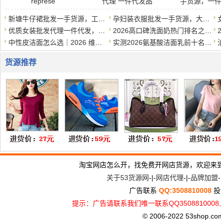
represe
代理 一件代发品
手货源，一
新塘牛仔裙批发一手货源，工厂直销，支持一件代发
孕妇装衣服批发一手货源，大量现货，一件代发
优质女装批发代理一件代发，质优价实，诚招代理
2026高口碑洗面奶热门排名之学生党平价篇，50元以内*好用
中性皮洁面怎么选｜2026 维稳洗面奶清单，温和洗干净还护屏障
实测2026氨基酸洁面乳前十名，专为干皮敏感肌打造，补水保湿不伤
货源推荐
淘宝网店怎么开，找免费开网店货源，欢迎来
关于53货源网
-|-
网店代理
-|-
品牌加盟
-
广告联系
QQ:3508810008
投
提示：广告请联系我们唯一联系QQ3508810
© 2006-2022 53shop.com, 