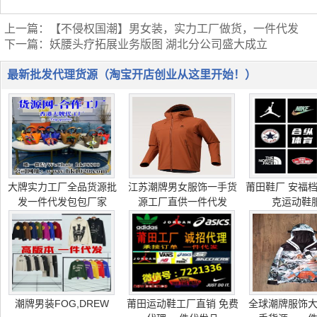
上一篇：
【不侵权国潮】男女装，实力工厂做货，一件代发
下一篇：
妖腰头疗拓展业务版图 湖北分公司盛大成立
最新批发代理货源（淘宝开店创业从这里开始！）
大牌实力工厂全品货源批
江苏潮牌男女服饰一手货
莆田鞋厂 安福档
发一件代发包包厂家
源工厂直供一件代发
克运动鞋服
潮牌男装FOG,DREW
莆田运动鞋工厂直销 免费
全球潮牌服饰