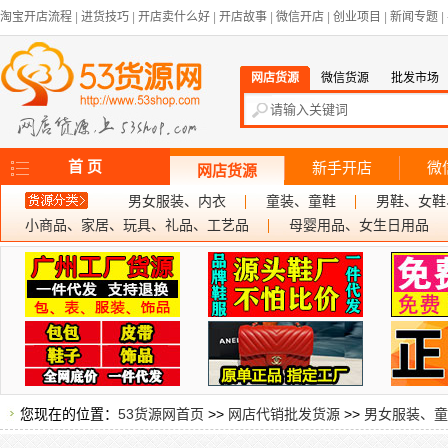
淘宝开店流程
|
进货技巧
|
开店卖什么好
|
开店故事
|
微信开店
|
创业项目
|
新闻专题
|
网店货源
微信货源
批发市场
首 页
新手开店
微
网店货源
男女服装、内衣
童装、童鞋
男鞋、女鞋
小商品、家居、玩具、礼品、工艺品
母婴用品、女生日用品
您现在的位置：
53货源网首页
>>
网店代销批发货源
>>
男女服装、童