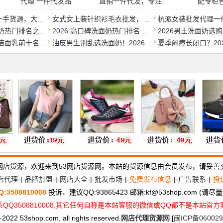
代理 一件代发品
直销一件代发，专注
配专柜
孕妇装衣服批发一手货源，大量现货，一件代发
女式女上装针织衫毛衣批发，厂价直销，物美价廉
2026高口碑洗面奶热门排名之学生党平价篇，50元以内*好用
2026 高口碑洗面奶热门排名干货分享，学生党预算友好款，修护控
实测2026氨基酸洁面乳前十名，专为干皮敏感肌打造，补水保湿不伤
油皮男生别乱选洗面奶！2026 男士氨基酸洁面，清爽祛痘清洁到位
网店货源，欢迎来到53网店货源网。本站的货源信息由会员发布，请妥善
店代理
-|-
品牌加盟
-|-
网店大全
-|-
批发市场
-|-
免费发布信息
-|-
广告联系
-|-
投
Q:3508810008
投诉、建议QQ:93865423 邮箱:kf
@
53shop.com (请
QQ3508810008,其它任何自称是本站客服的微信或QQ都不是本站官
2022 53shop.com, all rights reserved.
网店代理货源网
[
闽ICP备060029