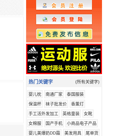
热门关键字
(所有关键字)
婴儿枕
南通厂家
泰国服装
保温杯
袜子批发价
香薰灯
手工活外发加工
英格童装
女靴
女棉服
国产手机
小商品电子产品
婴儿美爆奶DD霜
美发用具
尾单货