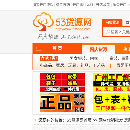
淘宝开店流程
|
进货技巧
|
开店卖什么好
|
开店故事
|
微信开店
|
网店货源
微
首 页
新
网店货源
男女服装、内衣
童装、童鞋
小商品、家居、玩具、礼品、工艺品
母婴用
您现在的位置：
53货源网首页
>>
网店代销批发货