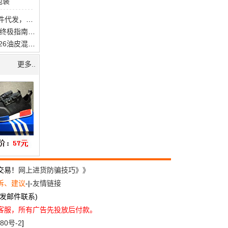
包装
杭派女装批发代理一件代发，供货稳定，量大从优
2026男士洗面奶选购终极指南：百元内平价好物，干皮油皮敏感肌怎
夏季闷痘长闭口？2026油皮混油痘肌男士控油祛痘洗面奶推荐
更多..
交易！
网上进货防骗技巧》》
诉、建议
-|-
友情链接
尽量发邮件联系)
方客服，所有广告先投放后付款。
80号-2
]