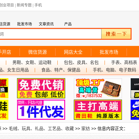
创业项目
|
新闻专题
|
手机
信货源
批发市场
文章资讯
产品
手开店
微信货源
网店大全
批发市场
男鞋、女鞋、运动鞋
包包、皮具、名包
手表、高档表
品、女生日用品
食品、特产、保健品
手机、电脑、电子数码
源
>>
毛绒、玩具、礼品、工艺品、收藏
>>
家纺
>> 信息内容正文：