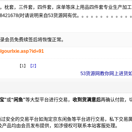
罩，枕套，三件套，四件套，床单等床上用品四件套专业生产加
8421678(时请说明来自53货源网有优。。。。。。 。。。。。
录会员免费续签后将恢愎正常。
/gourlxie.asp?id=91
【1】
【2】
53货源网教你网上进货如何
宝”
或
“闲鱼”
等大型平台进行交易，
收到货满意后
再确认付款，
通过安全的交易平台如淘定京东闲鱼等平台进行交易，私下交易
片及产品均由会员发布提供，如涉侵权可联系本站客服处理。