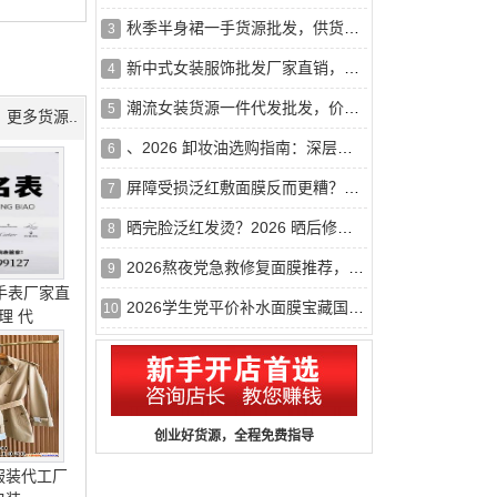
秋季半身裙一手货源批发，供货稳定，一件代发
3
新中式女装服饰批发厂家直销，质优价廉，薄利多销
4
潮流女装货源一件代发批发，价格实惠，海量现货
5
更多货源..
、2026 卸妆油选购指南：深层清洁全脸卸妆油排行榜，干皮不紧绷
6
屏障受损泛红敷面膜反而更糟？2026年修复面膜正确挑选思路
7
晒完脸泛红发烫？2026 晒后修复面膜推荐，舒缓泛红补水面膜哪
8
2026熬夜党急救修复面膜推荐，抗氧化褪暗沉熬夜不垮脸
9
手表厂家直
2026学生党平价补水面膜宝藏国货小众品牌大公开，好用又便宜
10
理 代
创业好货源，全程免费指导
服装代工厂