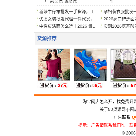
厂 高品质 诚招微
件
新塘牛仔裙批发一手货源，工厂直销，支持一件代发
优质女装批发代理一件代发，质优价实，诚招代理
中性皮洁面怎么选｜2026 维稳洗面奶清单，温和洗干净还护屏障
货源推荐
淘宝网店怎么开，找免费开
关于53货源网
-|-
网
广告联系
Q
提示：广告请联系我们唯一联系
© 2006-