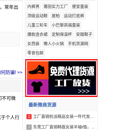
内裤男
莆田实力工厂
便宜童装
工，常年出
。
顶级运动鞋
崖柏
运动打底裤
儿童三轮车
小巴黎高端童装
爆款连衣裙
定制保温杯
安踏鞋子
女西装
懒人小火锅
手机货源网
零食包邮
防骗! >>
切不可微
最新微商货源
工厂直销杭派精品女装一件代发，诚招代理，量大价格从优
1
属于个人行
东莞工厂直销韩版女装半袖t恤，一手货源，量大从优
2