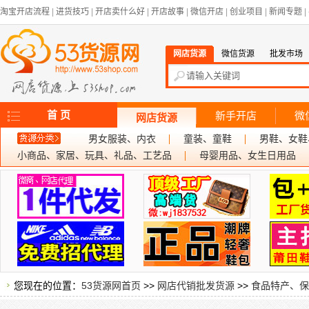
淘宝开店流程
|
进货技巧
|
开店卖什么好
|
开店故事
|
微信开店
|
创业项目
|
新闻专题
|
网店货源
微信货源
批发市场
首 页
新手开店
微
网店货源
男女服装、内衣
童装、童鞋
男鞋、女鞋
小商品、家居、玩具、礼品、工艺品
母婴用品、女生日用品
您现在的位置：
53货源网首页
>>
网店代销批发货源
>>
食品特产、保