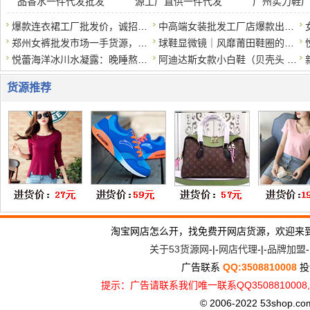
品香水一件代发批发
源工厂直供一件代发
广州实力鞋
爆款连衣裙工厂批发价，诚招代理一件代发
中高端女装批发工厂店爆款出货，一手货源一件代发
郑州女裤批发市场一手货源，大量现货，量大优惠
球鞋显微镜｜风靡莆田鞋圈的灭世版本GT Cut可以实战？真的那么
悦蕾海洋冰川水凝露：晚睡熬夜族的护肤法宝
阿迪达斯女款小白鞋（贝壳头 / Samba/Forum84）正规
货源推荐
淘宝网店怎么开，找免费开网店货源，欢迎来
关于53货源网
-|-
网店代理
-|-
品牌加盟
-
广告联系
QQ:3508810008
投
提示：广告请联系我们唯一联系QQ3508810
© 2006-2022 53shop.com, 