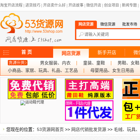
淘宝开店流程
|
进货技巧
|
开店卖什么好
|
开店故事
|
微信开店
|
创业项目
|
新闻专题
|
网店货源
微信货源
批发市场
首 页
新手开店
微
网店货源
男女服装、内衣
童装、童鞋
男鞋、女鞋
小商品、家居、玩具、礼品、工艺品
母婴用品、女生日用品
您现在的位置：
53货源网首页
>>
网店代销批发货源
>>
毛绒、玩具、