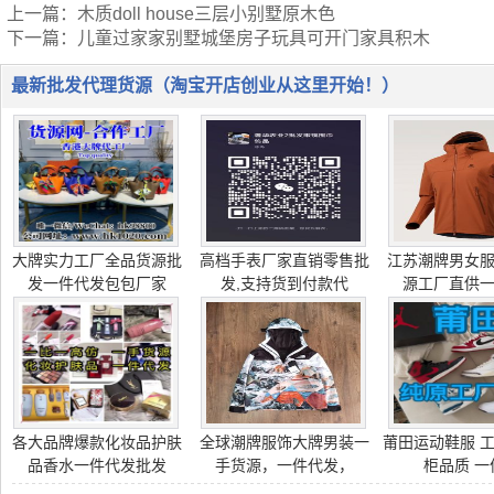
上一篇：
木质doll house三层小别墅原木色
下一篇：
儿童过家家别墅城堡房子玩具可开门家具积木
最新批发代理货源（淘宝开店创业从这里开始！）
大牌实力工厂全品货源批
高档手表厂家直销零售批
江苏潮牌男女
发一件代发包包厂家
发,支持货到付款代
源工厂直供
各大品牌爆款化妆品护肤
全球潮牌服饰大牌男装一
莆田运动鞋服 工
品香水一件代发批发
手货源，一件代发，
柜品质 一