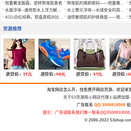
悦蕾著宠面霜，逆转熬夜肌衰老
熬夜肌的焕颜密码——悦蕾著宠面霜
水面浮体--通用型水上浮力解决方案
水上警示浮体—水域安全的高可见度标识
AJ11白红经典，原盒真假对比莆田鞋对比*莆田鞋。区别在哪？
油性敏感肌的护肤救星——悦蕾洗面奶
货源推荐
淘宝网店怎么开，找免费开网店货源，欢迎来
关于53货源网
-|-
网店代理
-|-
品牌加盟
-
广告联系
QQ:3508810008
投
提示：广告请联系我们唯一联系QQ3508810
© 2006-2022 53shop.com, 