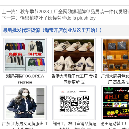
上一篇：
秋冬季节2023工厂全网劲爆潮牌单品男装一件代发服
下一篇：
怪兽植物叶子妖怪菊草dolls plush toy
最新批发代理货源（淘宝开店创业从这里开始！）
潮牌男装FOG,DREW
香港大牌鞋子代工厂 专柜
广州大牌男包
represe
同步更新 支
厂 高品质 
广东 江苏男女潮牌服饰 工
莆田工厂档口直销品牌运
莆田运动鞋工厂