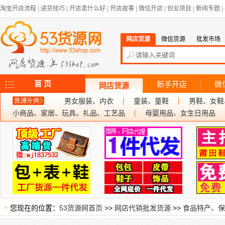
淘宝开店流程
|
进货技巧
|
开店卖什么好
|
开店故事
|
微信开店
|
创业项目
|
新闻专题
|
网店货源
微信货源
批发市场
首 页
新手开店
微
网店货源
男女服装、内衣
童装、童鞋
男鞋、女鞋
小商品、家居、玩具、礼品、工艺品
母婴用品、女生日用品
您现在的位置：
53货源网首页
>>
网店代销批发货源
>>
食品特产、保