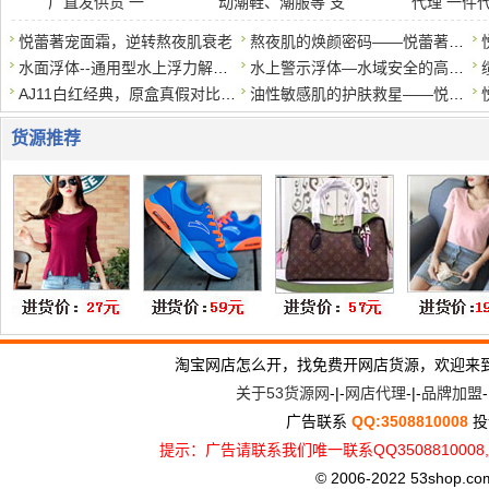
厂直发供货 一
动潮鞋、潮服等 支
代理 一件
悦蕾著宠面霜，逆转熬夜肌衰老
熬夜肌的焕颜密码——悦蕾著宠面霜
水面浮体--通用型水上浮力解决方案
水上警示浮体—水域安全的高可见度标识
AJ11白红经典，原盒真假对比莆田鞋对比*莆田鞋。区别在哪？
油性敏感肌的护肤救星——悦蕾洗面奶
货源推荐
淘宝网店怎么开，找免费开网店货源，欢迎来
关于53货源网
-|-
网店代理
-|-
品牌加盟
-
广告联系
QQ:3508810008
投
提示：广告请联系我们唯一联系QQ3508810
© 2006-2022 53shop.com, 