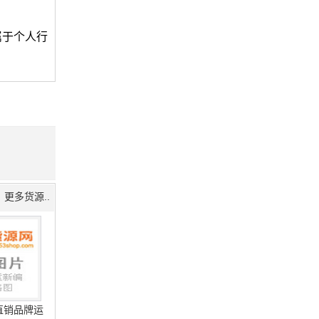
一个月后
仙人球等。