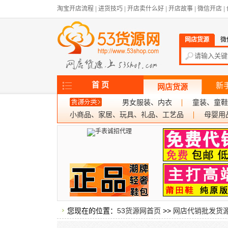
淘宝开店流程
|
进货技巧
|
开店卖什么好
|
开店故事
|
微信开店
|
网店货源
微
首 页
新
网店货源
男女服装、内衣
童装、童鞋
小商品、家居、玩具、礼品、工艺品
母婴用
您现在的位置：
53货源网首页
>>
网店代销批发货