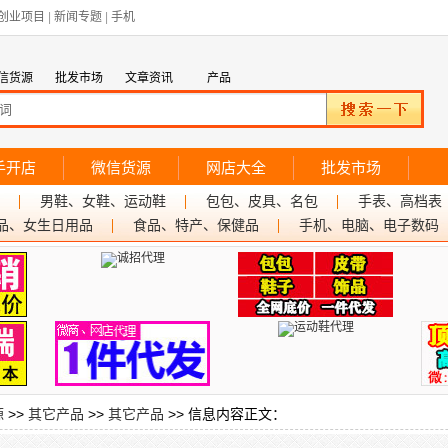
创业项目
|
新闻专题
|
手机
信货源
批发市场
文章资讯
产品
手开店
微信货源
网店大全
批发市场
男鞋、女鞋、运动鞋
包包、皮具、名包
手表、高档表
品、女生日用品
食品、特产、保健品
手机、电脑、电子数码
源
>>
其它产品
>>
其它产品
>> 信息内容正文：