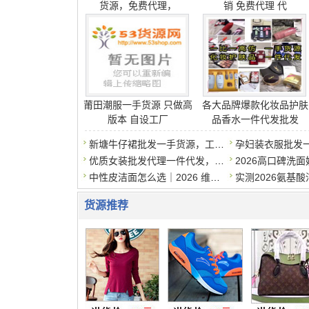
相似货源查看网址：
http://gpyqtl.com/
交易方式:
此信息由会员免费发布，请核实后，通过
“淘
信直接先打款，以免钱货两失。
免责申明：1.本站不提供任何交易方式，请
为，造成的后果与本站无关。2.所有文字图
上一篇：
厂家新款男装，推荐1个购买渠道已更新（
下一篇：
原装公司级NK Dunk哪里有买工厂
0
票
0票