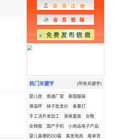
热门关键字
(所有关键字)
婴儿枕
南通厂家
泰国服装
保温杯
袜子批发价
香薰灯
手工活外发加工
英格童装
女靴
女棉服
国产手机
小商品电子产品
婴儿美爆奶DD霜
美发用具
尾单货