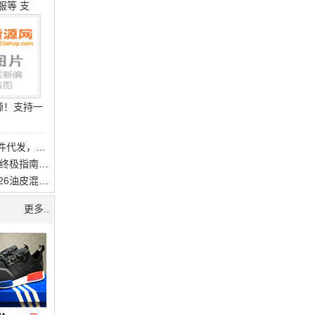
防骗! >>
切不可微
属于个人行