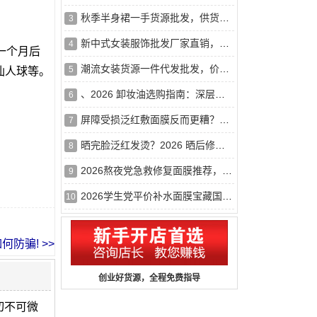
秋季半身裙一手货源批发，供货稳定，一件代发
3
新中式女装服饰批发厂家直销，质优价廉，薄利多销
4
潮流女装货源一件代发批发，价格实惠，海量现货
5
、2026 卸妆油选购指南：深层清洁全脸卸妆油排行榜，干皮不紧绷
6
屏障受损泛红敷面膜反而更糟？2026年修复面膜正确挑选思路
7
晒完脸泛红发烫？2026 晒后修复面膜推荐，舒缓泛红补水面膜哪
8
2026熬夜党急救修复面膜推荐，抗氧化褪暗沉熬夜不垮脸
9
2026学生党平价补水面膜宝藏国货小众品牌大公开，好用又便宜
10
创业好货源，全程免费指导