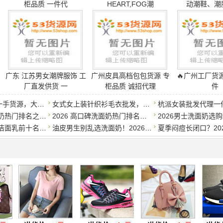
【1】
【2】
53货源网教你网上进货如何
宝”
或
“闲鱼”
等大型平台进行交易，
收到货满意后
再确认付款，
通过安全的交易平台如淘定京东闲鱼等平台进行交易，私下交易
片及产品均由会员发布提供，如涉侵权可联系本站客服处理。
2023/2/24更新中
价格大约多少钱
分享到：