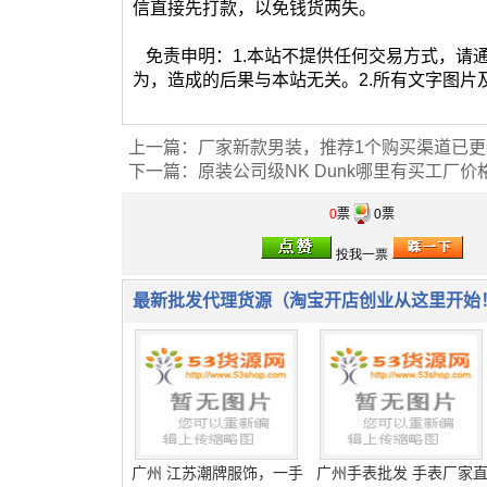
环保漆刷墙后多久能住？
通常墙面漆完工后，2天就可以干燥成膜，即
再进去入住。入主后要经常通风，让空气流通
在8-10平方米的房间里放一盆吊兰就可以起到
本站内容来源于网络，仅作为展示之用，版权
在线客服QQ:
2715238279 (联系时请说明