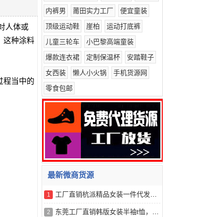
内裤男
莆田实力工厂
便宜童装
顶级运动鞋
崖柏
运动打底裤
料对人体或
，这种涂料
儿童三轮车
小巴黎高端童装
爆款连衣裙
定制保温杯
安踏鞋子
女西装
懒人小火锅
手机货源网
过程当中的
零食包邮
最新微商货源
工厂直销杭派精品女装一件代发，诚招代理，量大价格从优
1
东莞工厂直销韩版女装半袖t恤，一手货源，量大从优
2