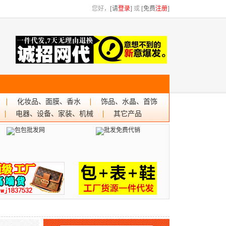
您好，
[请
登录
]
或
[免费
注册
]
化妆品、面膜、香水
饰品、水晶、首饰
电器、设备、家装、机械
其它产品