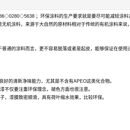
186◇0280◇5638 ；环保涂料的生产要求就是要尽可能减轻涂
是无机涂料，来源于大自然的原材料相对于传统的有机涂料来说
。
于普通的涂料而言，更不容易脱落或者是起皮，能够保证在使用
备良好的清新净味能力，尤其是不含有APEO这类化合物。
油漆不仅要注重环保理念，褪色方面也很注意。
离子，漆膜致密顺滑，具有荷叶缩水效果，比较环保。