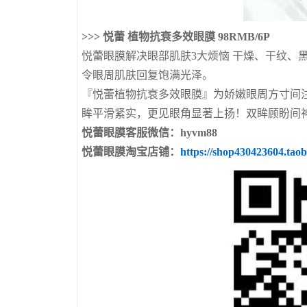
>>> 悦蕾 植物抗衰多效眼膜 98RMB/6P
悦蕾眼膜解决眼部肌肤3大烦恼 干燥、干纹、
令眼周肌肤回复饱满光泽。
『悦蕾植物抗衰多效眼膜』为娇嫩眼周方寸间
眸平滑紧实，更见眼角显著上扬！双眸顾盼间
悦蕾眼膜客服微信：hyvm88
悦蕾眼膜淘宝店铺：
https://shop430423604.tao