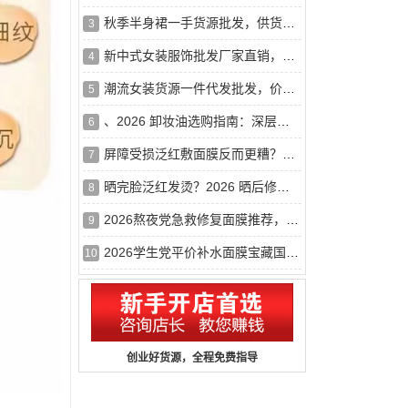
秋季半身裙一手货源批发，供货稳定，一件代发
3
新中式女装服饰批发厂家直销，质优价廉，薄利多销
4
潮流女装货源一件代发批发，价格实惠，海量现货
5
、2026 卸妆油选购指南：深层清洁全脸卸妆油排行榜，干皮不紧绷
6
屏障受损泛红敷面膜反而更糟？2026年修复面膜正确挑选思路
7
晒完脸泛红发烫？2026 晒后修复面膜推荐，舒缓泛红补水面膜哪
8
2026熬夜党急救修复面膜推荐，抗氧化褪暗沉熬夜不垮脸
9
2026学生党平价补水面膜宝藏国货小众品牌大公开，好用又便宜
10
创业好货源，全程免费指导