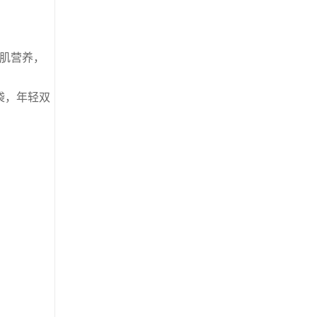
美肌营养，
袋，年轻双