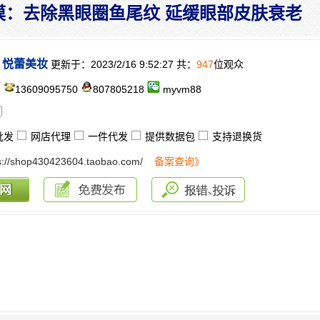
膜：去除黑眼圈鱼尾纹 延缓眼部皮肤衰老
悦蕾美妆
更新于：2023/2/16 9:52:27 共：
947
位观众
：
13609095750
807805218
myvm88
批发
网店代理
一件代发
提供数据包
支持退换货
s://shop430423604.taobao.com/
备案查询》