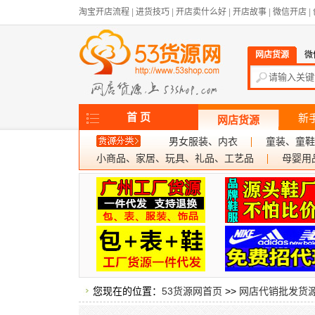
淘宝开店流程
|
进货技巧
|
开店卖什么好
|
开店故事
|
微信开店
|
网店货源
微
首 页
新
网店货源
男女服装、内衣
童装、童鞋
小商品、家居、玩具、礼品、工艺品
母婴用
您现在的位置：
53货源网首页
>>
网店代销批发货