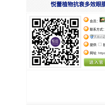
悦蕾植物抗衰多效眼
会员：
联系方式
提供:
网址:
http