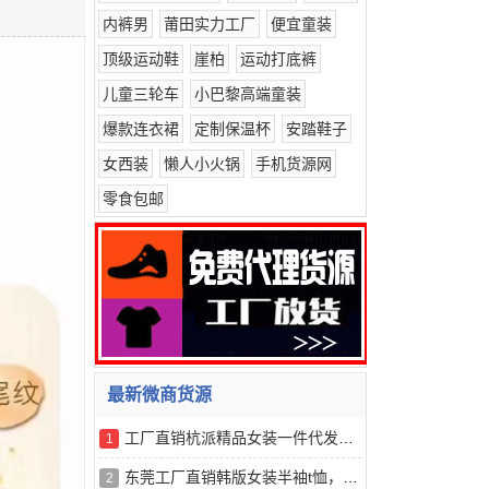
内裤男
莆田实力工厂
便宜童装
顶级运动鞋
崖柏
运动打底裤
儿童三轮车
小巴黎高端童装
爆款连衣裙
定制保温杯
安踏鞋子
女西装
懒人小火锅
手机货源网
零食包邮
最新微商货源
工厂直销杭派精品女装一件代发，诚招代理，量大价格从优
1
东莞工厂直销韩版女装半袖t恤，一手货源，量大从优
2