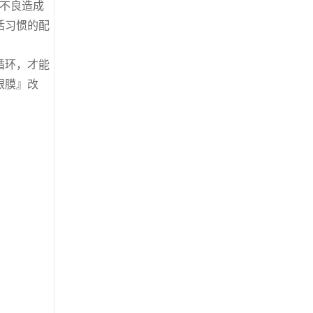
不良造成
活习惯的配
循环，才能
眼膜』改