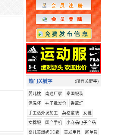
热门关键字
(所有关键字)
婴儿枕
南通厂家
泰国服装
保温杯
袜子批发价
香薰灯
手工活外发加工
英格童装
女靴
女棉服
国产手机
小商品电子产品
婴儿美爆奶DD霜
美发用具
尾单货