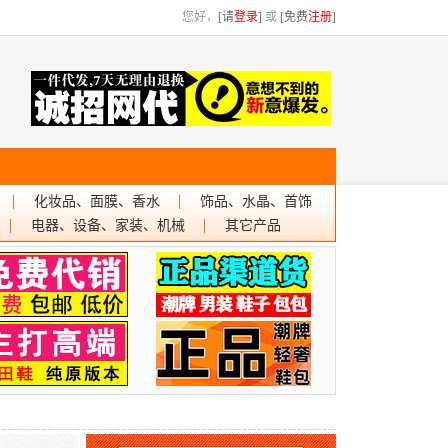
您好，
[请
登录
]
或
[免费
注册
]
化妆品、面膜、香水
饰品、水晶、首饰
电器、设备、家装、机械
其它产品