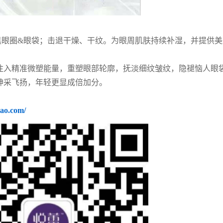
黑眼圈&眼袋；击退干燥、干纹。为眼周肌肤持续补湿，并提供
注入精准微塑能量，重塑眼部轮廓，抚淡细纹皱纹，隐褪恼人眼
神采飞扬，年轻更显成倍加分。
bao.com/