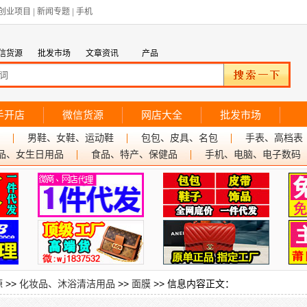
创业项目
|
新闻专题
|
手机
信货源
批发市场
文章资讯
产品
手开店
微信货源
网店大全
批发市场
男鞋、女鞋、运动鞋
包包、皮具、名包
手表、高档表
品、女生日用品
食品、特产、保健品
手机、电脑、电子数码
源
>>
化妆品、沐浴清洁用品
>>
面膜
>> 信息内容正文：