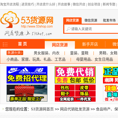
淘宝开店流程
|
进货技巧
|
开店卖什么好
|
开店故事
|
微信开店
|
创业项目
|
新闻专题
|
网店货源
微信货源
批发市场
首 页
新手开店
微
网店货源
男女服装、内衣
童装、童鞋
男鞋、女鞋
小商品、家居、玩具、礼品、工艺品
母婴用品、女生日用品
您现在的位置：
53货源网首页
>>
网店代销批发货源
>>
食品特产、保