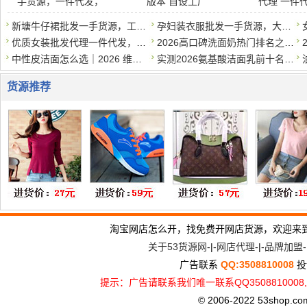
手货源，一件代发，
版本 自设工厂
代理 一件
新塘牛仔裙批发一手货源，工厂直销，支持一件代发
孕妇装衣服批发一手货源，大量现货，一件代发
优质女装批发代理一件代发，质优价实，诚招代理
2026高口碑洗面奶热门排名之学生党平价篇，50元以内*好用
中性皮洁面怎么选｜2026 维稳洗面奶清单，温和洗干净还护屏障
实测2026氨基酸洁面乳前十名，专为干皮敏感肌打造，补水保湿不伤
货源推荐
淘宝网店怎么开，找免费开网店货源，欢迎来
关于53货源网
-|-
网店代理
-|-
品牌加盟
-
广告联系
QQ:3508810008
投
提示：广告请联系我们唯一联系QQ3508810
© 2006-2022 53shop.com, 