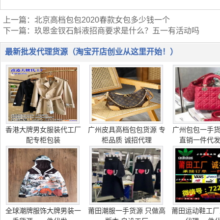
上一篇：
北京高档包包2020春款女包多少钱一个
下一篇：
玖恩金钗石斛液招商要求是什么？五一有活动吗
最新批发代理货源（淘宝开店创业从这里开始！）
香港大牌男女服装代工厂
广州皮具高档包包货源 专
广州包包一手
配专柜包装
柜品质 诚招代理
直销一件代
全球潮牌服饰大牌男装一
莆田潮服一手货源 只做高
莆田运动鞋工厂