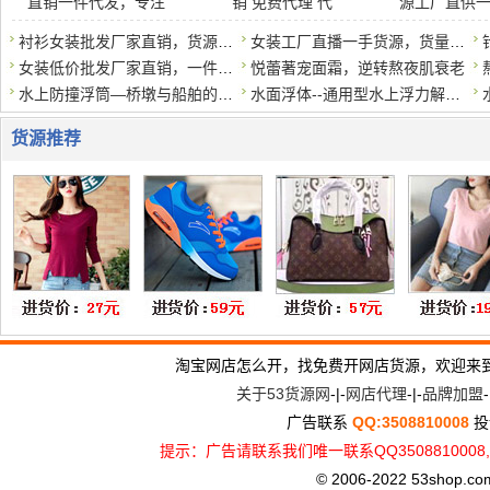
直销一件代发，专注
销 免费代理 代
源工厂直供
衬衫女装批发厂家直销，货源充足，招募代理
女装工厂直播一手货源，货量充足，质量保障，
女装低价批发厂家直销，一件代发诚招代理
悦蕾著宠面霜，逆转熬夜肌衰老
水上防撞浮筒—桥墩与船舶的安全缓冲器
水面浮体--通用型水上浮力解决方案
货源推荐
淘宝网店怎么开，找免费开网店货源，欢迎来
关于53货源网
-|-
网店代理
-|-
品牌加盟
-
广告联系
QQ:3508810008
投
提示：广告请联系我们唯一联系QQ3508810
© 2006-2022 53shop.com, 