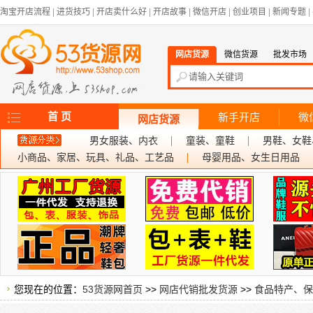
淘宝开店流程
|
进货技巧
|
开店卖什么好
|
开店故事
|
微信开店
|
创业项目
|
新闻专题
|
网店货源
微信货源
批发市场
首 页
新手开店
微
网店货源
男女服装、内衣
童装、童鞋
男鞋、女鞋
小商品、家居、玩具、礼品、工艺品
母婴用品、女生日用品
您现在的位置：
53货源网首页
>>
网店代销批发货源
>>
食品特产、保