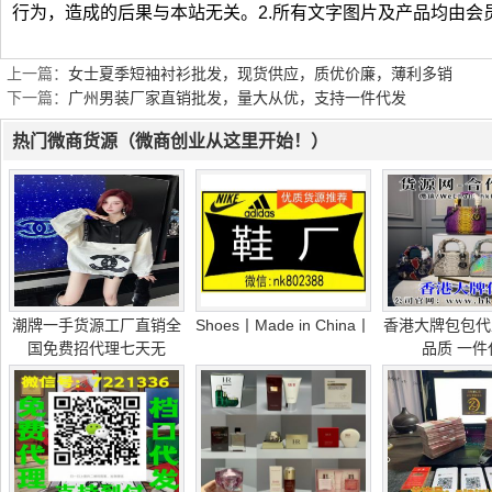
行为，造成的后果与本站无关。2.所有文字图片及产品均由会
上一篇：
女士夏季短袖衬衫批发，现货供应，质优价廉，薄利多销
下一篇：
广州男装厂家直销批发，量大从优，支持一件代发
热门微商货源（微商创业从这里开始！）
潮牌一手货源工厂直销全
Shoes丨Made in China丨
香港大牌包包代
国免费招代理七天无
品质 一件