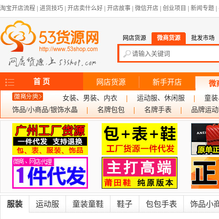
淘宝开店流程
|
进货技巧
|
开店卖什么好
|
开店故事
|
微信开店
|
创业项目
|
新闻专题
|
网店货源
微商货源
批发市场
首 页
网店货源
新手开店
微
女装、男装、内衣
运动服、休闲服
童装
饰品/小商品/银饰水晶
名牌包包
名牌手表
品牌运动
服装
运动服
童装童鞋
鞋子
包包手表
饰品小