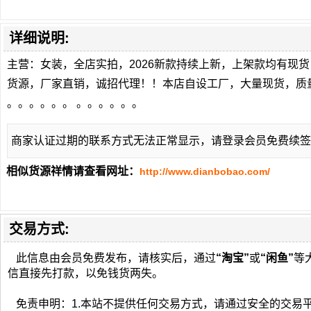
详细说明:
主营：女装，全店实拍，2026新款持续上新，上架款均有现
货源，厂家直销，诚招代理！！本店自设工厂，大量现货，质
。。。。。。 。。。。。。
商家认证过期的联系方式无法正常显示，请登录会员免费续签
相似货源祥情请查看网址：
http://www.dianbobao.com/
交易方式:
此信息由会员免费发布，请核实后，通过
“淘宝”
或
“闲鱼”
等
信直接先打款，以免钱货两失。
免责申明：1.本站不提供任何交易方式，请通过安全的交易