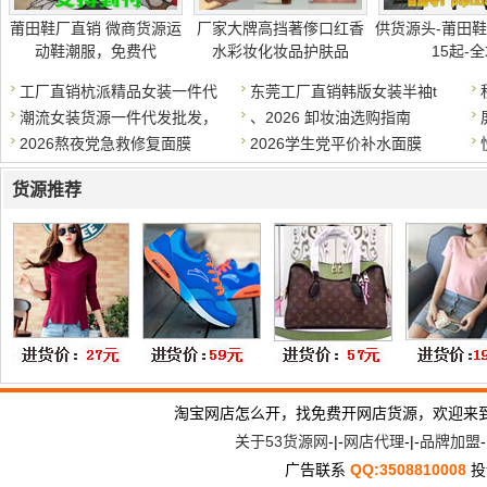
莆田鞋厂直销 微商货源运
厂家大牌高挡著偧口红香
供货源头-莆田鞋
动鞋潮服，免费代
水彩妆化妆品护肤品
15起-
工厂直销杭派精品女装一件代
东莞工厂直销韩版女装半袖t
潮流女装货源一件代发批发，
、2026 卸妆油选购指南
2026熬夜党急救修复面膜
2026学生党平价补水面膜
货源推荐
淘宝网店怎么开，找免费开网店货源，欢迎来
关于53货源网
-|-
网店代理
-|-
品牌加盟
-
广告联系
QQ:3508810008
投