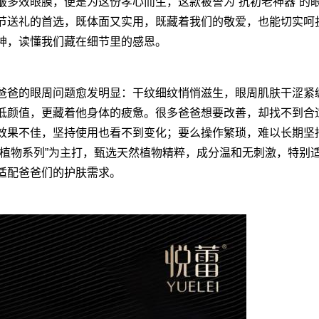
皱多效眼膜，便是为这份孝心而生，这款被誉为“抗初老神器”的
节送礼的首选，既体面又实用，既藏着我们的敬爱，也能切实呵
神，读懂我们藏在细节里的感恩。
爸爸的眼周问题愈发明显：干纹细纹悄悄滋生，眼周肌肤干涩紧
低颜值，更藏着他身体的疲惫。很多爸爸想要改善，却找不到合
效果不佳，坚持使用也看不到变化；要么操作繁琐，难以长期坚
“植物系列”为主打，甄选天然植物精粹，成分温和无刺激，特别
适配爸爸们的护肤需求。