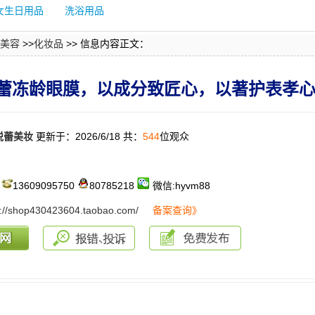
女生日用品
洗浴用品
美容
>>
化妆品
>> 信息内容正文：
蕾冻龄眼膜，以成分致匠心，以著护表孝
悦蕾美妆
更新于：2026/6/18 共：
544
位观众
：
13609095750
80785218
微信:hyvm88
s://shop430423604.taobao.com/
备案查询》