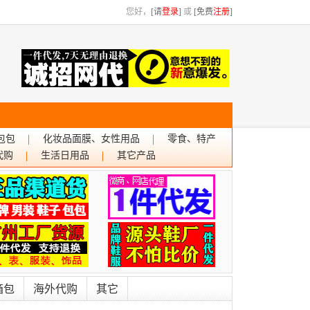
您好，
[请
登录
]
或
[免费
注册
]
包包
化妆品面膜、女性用品
零食、特产
代购
生活日用品
其它产品
箱包
海外代购
其它