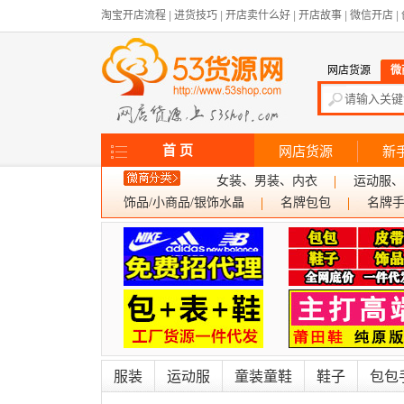
淘宝开店流程
|
进货技巧
|
开店卖什么好
|
开店故事
|
微信开店
|
网店货源
微
首 页
网店货源
新
女装、男装、内衣
运动服、
饰品/小商品/银饰水晶
名牌包包
名牌
服装
运动服
童装童鞋
鞋子
包包