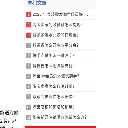
热门文章
2026 年套装批发哪里质量好｜五大线上服装采购渠道专业实测解读
1
淘宝卖家的收款钱怎么提现？
2
拼多多浇水兑换的在哪看？
3
抖省省怎么开启应用分身？
4
快手点赞怎么一键清空？
5
抖省省怎么用微信支付？
6
淘宝88会员怎么领优惠券？
7
淘宝卖家怎么取消订单？
8
京东专员弃件怎么赔偿？
9
淘宝店铺如何增加销量？
10
更能送到他
淘宝新开店铺没有流量怎么办？
11
包装，只