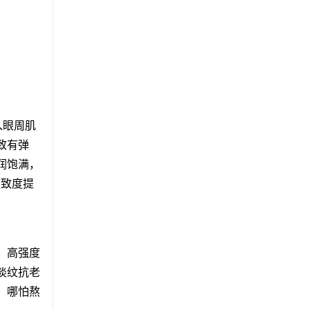
入眼周肌
致有弹
润饱满，
紧致度提
、高强度
淡纹抗老
，哪怕熬