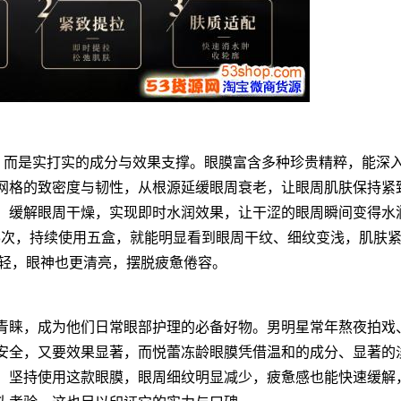
嘘，而是实打实的成分与效果支撑。眼膜富含多种珍贵精粹，能深
网格的致密度与韧性，从根源延缓眼周衰老，让眼周肌肤保持紧
，缓解眼周干燥，实现即时水润效果，让干涩的眼周瞬间变得水
-3次，持续使用五盒，就能明显看到眼周干纹、细纹变浅，肌肤
年轻，眼神也更清亮，摆脱疲惫倦容。
青睐，成为他们日常眼部护理的必备好物。男明星常年熬夜拍戏
安全，又要效果显著，而悦蕾冻龄眼膜凭借温和的成分、显著的
，坚持使用这款眼膜，眼周细纹明显减少，疲惫感也能快速缓解