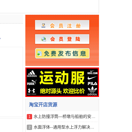
心
淘宝开店货源
水上防撞浮筒—桥墩与船舶的安全缓冲器
1
水面浮体--通用型水上浮力解决方案
2