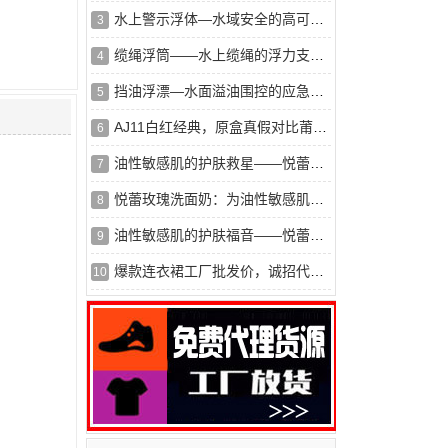
水上警示浮体—水域安全的高可见度标识
3
缆绳浮筒——水上缆绳的浮力支撑与保护
4
挡油浮漂—水面溢油围控的应急屏障
5
AJ11白红经典，原盒真假对比莆田鞋对比*莆田鞋。区别在哪？
6
油性敏感肌的护肤救星——悦蕾洗面奶
7
悦蕾玫瑰洗面奶：为油性敏感肌开启护肤新篇
8
油性敏感肌的护肤福音——悦蕾玫瑰莹润净颜慕斯
9
爆款连衣裙工厂批发价，诚招代理一件代发
10