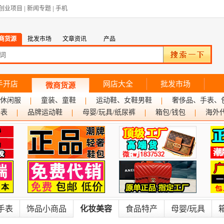
创业项目
|
新闻专题
|
手机
商货源
批发市场
文章资讯
产品
手开店
网店大全
批发市场
微商货源
休闲服
童装、童鞋
运动鞋、女鞋男鞋
奢侈品、手表、
手表
品牌运动鞋
母婴/玩具/纸尿裤
箱包/钱包
海外
手表
饰品小商品
化妆美容
食品特产
母婴/玩具