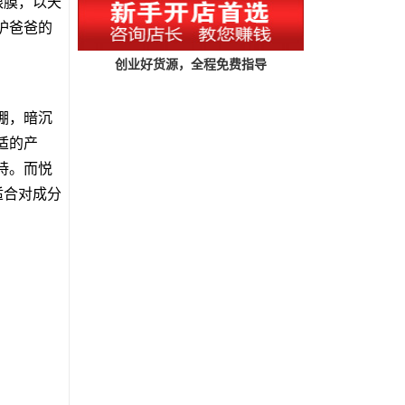
眼膜，以天
护爸爸的
创业好货源，全程免费指导
绷，暗沉
适的产
持。而悦
适合对成分