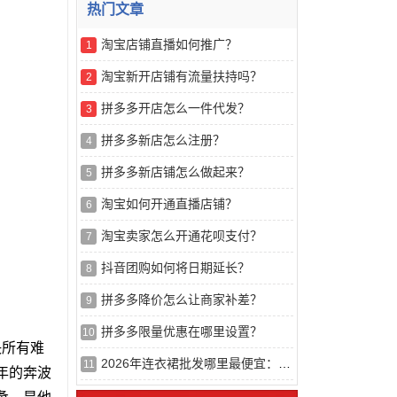
热门文章
淘宝店铺直播如何推广？
1
淘宝新开店铺有流量扶持吗？
2
拼多多开店怎么一件代发？
3
拼多多新店怎么注册？
4
拼多多新店铺怎么做起来？
5
淘宝如何开通直播店铺？
6
淘宝卖家怎么开通花呗支付？
7
抖音团购如何将日期延长？
8
拼多多降价怎么让商家补差？
9
拼多多限量优惠在哪里设置？
10
决所有难
2026年连衣裙批发哪里最便宜：基于供应链效率与成本结构的推荐榜解析
11
年的奔波