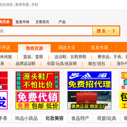
创业项目
|
新闻专题
|
手机
商货源
批发市场
文章资讯
产品
手开店
网店大全
批发市场
微商货源
休闲服
童装、童鞋
运动鞋、女鞋男鞋
奢侈品、手表、
手表
品牌运动鞋
母婴/玩具/纸尿裤
箱包/钱包
海外
手表
饰品小商品
化妆美容
食品特产
母婴/玩具