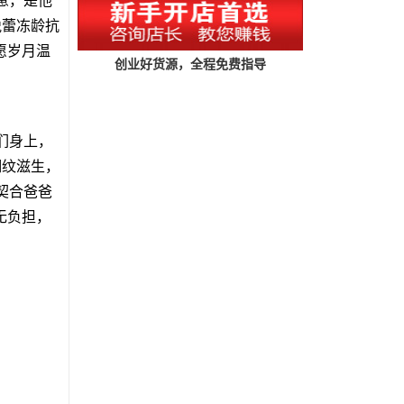
惫，是他
悦蕾冻龄抗
愿岁月温
创业好货源，全程免费指导
们身上，
细纹滋生，
契合爸爸
无负担，