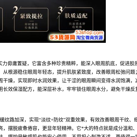
的实力毋庸置疑，它富含多种珍贵精粹，能深入眼周肌底，促进胶
，从根源稳住眼周年轻态，提升肌肤紧致度，改善眼周松弛问题
周干燥，实现即时水润效果，让干涩的眼周瞬间变得水润饱满，
用长效保湿配方，能深层补水，牢牢锁住眼周水分，避免干燥反
延缓纹路加深，实现“淡纹+防纹”双重效果，有效改善眼周干纹、
亮，摆脱疲惫倦容，更显年轻精神。它*大的特点就是成分温和
肤，哪怕是敏感肌也能安心使用，不用担心刺激不适。更值得一