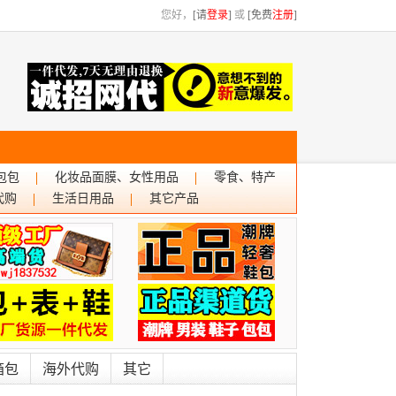
您好，
[请
登录
]
或
[免费
注册
]
包包
化妆品面膜、女性用品
零食、特产
代购
生活日用品
其它产品
箱包
海外代购
其它