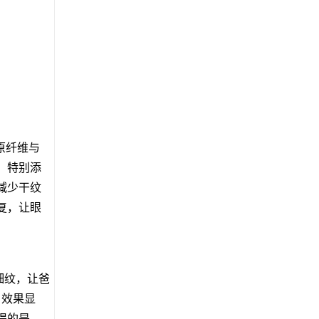
原纤维与
；特别添
减少干纹
复，让眼
细纹，让爸
、效果显
提的是，