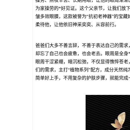
操劳、熬夜辛苦、长期用眼，让他的眼周渐渐
为家操劳的*好见证。这个父亲节，让我们放
皱多效眼膜，这款被誉为“抗初老神器”的宝
柔待他，让他依旧神采奕奕、从容前行。
爸爸们大多不善言辞，不善于表达自己的需求
却忘了自己也会疲惫，也会老去。眼周是全身
眼周干涩紧绷，暗沉松弛，不仅显得憔悴苍老
们的需求，主打“植物系列”配方，成分天然
简单好上手，不用复杂的护肤步骤，就能完成