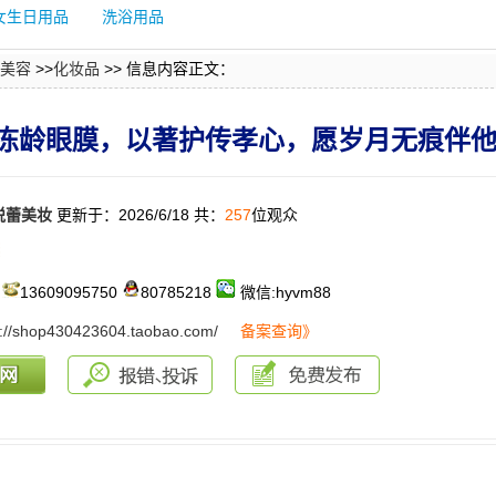
女生日用品
洗浴用品
美容
>>
化妆品
>> 信息内容正文：
冻龄眼膜，以著护传孝心，愿岁月无痕伴
悦蕾美妆
更新于：2026/6/18 共：
257
位观众
：
13609095750
80785218
微信:hyvm88
s://shop430423604.taobao.com/
备案查询》