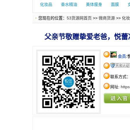
化妆品
香水精油
美体瘦身
面膜
您现在的位置：
53货源网首页
>>
微商货源
>>
化妆
父亲节敬赠挚爱老爸，悦蕾
会员:
联系方式
网址:
http