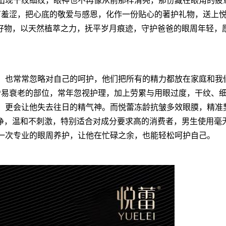
出现干纹细纹，眼神也不再像从前那样清亮，那份藏在眼角的疲
下羞涩，把心底的敬爱与感恩，化作一份贴心的著护礼物，送上
藏好物，以天然植萃之力，抚平岁月痕迹，守护爸爸的眼周年轻，
，也常常忽略对自己的呵护，他们把所有的精力都放在家庭和我
*易衰老的部位，常年忽视护理，加上劳累与用眼过度，干纹、
，更会让他失去往日的精气神。而悦蕾冻龄抗皱多效眼膜，精准
纯净，温和不刺激，特别适合对成分要求高的消费者，男生使用毫
一次专业的眼周养护，让他在忙碌之余，也能轻松呵护自己。