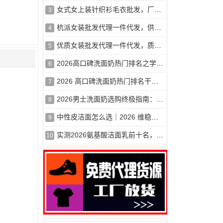
女式女上装针织衫毛衣批发，厂价直销，物美价廉
3
杭派女装批发代理一件代发，供货稳定，量大从优
4
优质女装批发代理一件代发，质优价实，诚招代理
5
2026高口碑洗面奶热门排名之学生党平价篇，50元以内*好用
6
2026 高口碑洗面奶热门排名干货分享，学生党预算友好款，修护控
7
2026男士洗面奶选购终极指南：百元内平价好物，干皮油皮敏感肌怎
8
中性皮洁面怎么选｜2026 维稳洗面奶清单，温和洗干净还护屏障
9
实测2026氨基酸洁面乳前十名，专为干皮敏感肌打造，补水保湿不伤
10