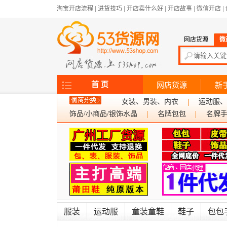
淘宝开店流程
|
进货技巧
|
开店卖什么好
|
开店故事
|
微信开店
|
网店货源
微
首 页
网店货源
新
女装、男装、内衣
运动服、
饰品/小商品/银饰水晶
名牌包包
名牌
服装
运动服
童装童鞋
鞋子
包包