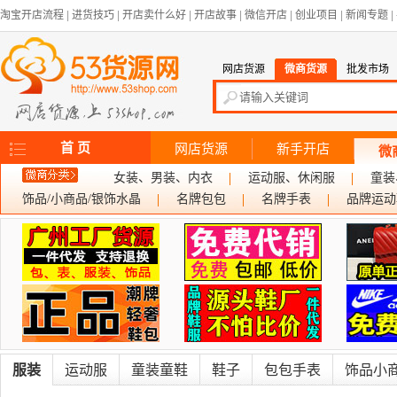
淘宝开店流程
|
进货技巧
|
开店卖什么好
|
开店故事
|
微信开店
|
创业项目
|
新闻专题
|
网店货源
微商货源
批发市场
首 页
网店货源
新手开店
微
女装、男装、内衣
运动服、休闲服
童装
饰品/小商品/银饰水晶
名牌包包
名牌手表
品牌运动
服装
运动服
童装童鞋
鞋子
包包手表
饰品小