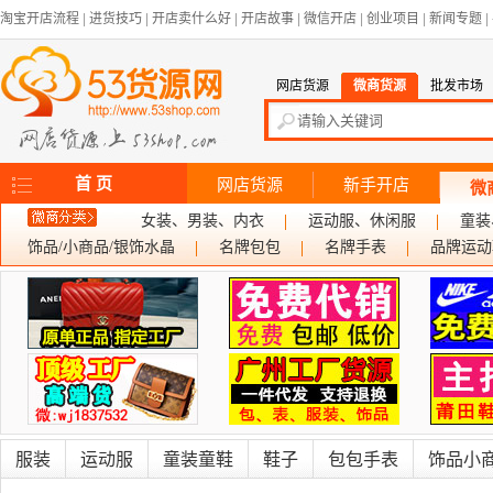
淘宝开店流程
|
进货技巧
|
开店卖什么好
|
开店故事
|
微信开店
|
创业项目
|
新闻专题
|
网店货源
微商货源
批发市场
首 页
网店货源
新手开店
微
女装、男装、内衣
运动服、休闲服
童装
饰品/小商品/银饰水晶
名牌包包
名牌手表
品牌运动
服装
运动服
童装童鞋
鞋子
包包手表
饰品小