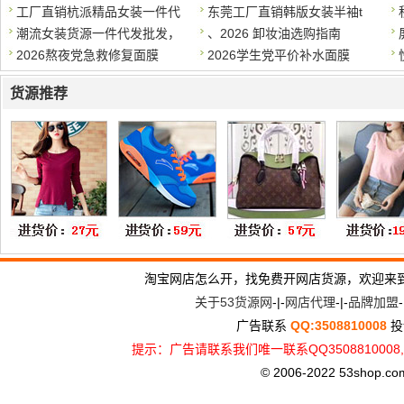
工厂直销杭派精品女装一件代
东莞工厂直销韩版女装半袖t
潮流女装货源一件代发批发，
、2026 卸妆油选购指南
2026熬夜党急救修复面膜
2026学生党平价补水面膜
货源推荐
淘宝网店怎么开，找免费开网店货源，欢迎来
关于53货源网
-|-
网店代理
-|-
品牌加盟
-
广告联系
QQ:3508810008
投
提示：广告请联系我们唯一联系QQ3508810
© 2006-2022 53shop.com, 