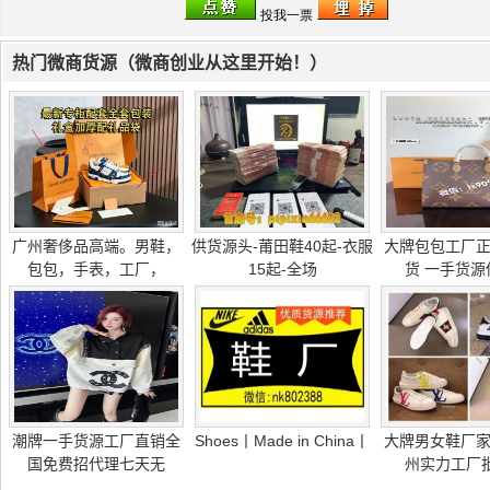
热门微商货源（微商创业从这里开始！）
广州奢侈品高端。男鞋，
供货源头-莆田鞋40起-衣服
大牌包包工厂
包包，手表，工厂，
15起-全场
货 一手货源
潮牌一手货源工厂直销全
Shoes丨Made in China丨
大牌男女鞋厂
国免费招代理七天无
州实力工厂批