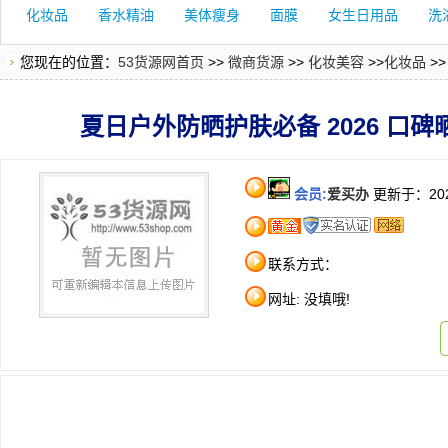
化妆品
香水精油
美体瘦身
面膜
女生日用品
洗
您现在的位置：
53货源网首页
>>
微商货源
>>
化妆美容
>>
化妆品
>
夏日户外防晒护肤必备 2026 口
会员:
爱买办
更新于：202
联系方式：
网址: 没填哦!