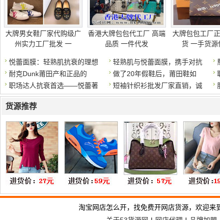
大牌男女鞋厂家代购级广
香港大牌包包代工厂 高端
大牌包包工厂
州实力工厂批发 一
品质 一件代发
货 一手货源
悦蕾面膜：轻熟肌抗衰的理想
轻熟肌与悦蕾面膜，携手对抗
耐克Dunk莆田产和正品的
做了20年假鞋后，莆田鞋如
职场达人抗衰首选——悦蕾著
短袖针织衫批发厂家直销，诚
货源推荐
淘宝网店怎么开，找免费开网店货源，欢迎来