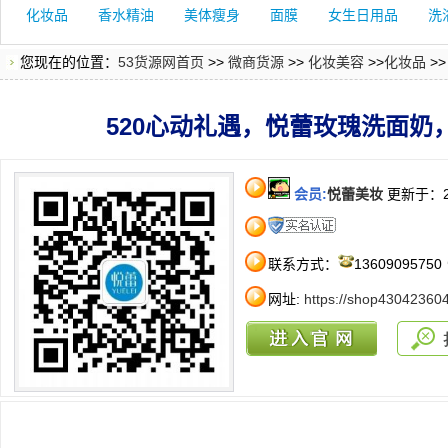
化妆品
香水精油
美体瘦身
面膜
女生日用品
洗
您现在的位置：
53货源网首页
>>
微商货源
>>
化妆美容
>>
化妆品
>
520心动礼遇，悦蕾玫瑰洗面奶
会员:
悦蕾美妆
更新于：20
联系方式：
13609095750
网址:
https://shop43042360