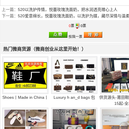
上一篇：
520以洗护传情，悦蕾玫瑰洗面奶，把水润透亮赠心上人
下一篇：
520爱意绵长，悦蕾玫瑰洗面奶，以洗护为媒，藏尽深情与温
0
票
0票
热门微商货源（微商创业从这里开始！）
Shoes丨Made in China丨
Luxury h an_d bags 包
供货源头-莆田鞋
15起-