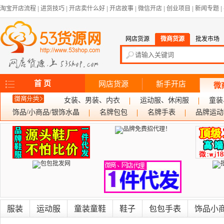
淘宝开店流程
|
进货技巧
|
开店卖什么好
|
开店故事
|
微信开店
|
创业项目
|
新闻专题
|
网店货源
微商货源
批发市场
首 页
网店货源
新手开店
微
女装、男装、内衣
运动服、休闲服
童装
饰品/小商品/银饰水晶
名牌包包
名牌手表
品牌运动
服装
运动服
童装童鞋
鞋子
包包手表
饰品小