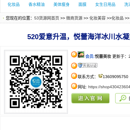
化妆品
香水精油
美体瘦身
面膜
女生日用品
洗
您现在的位置：
53货源网首页
>>
微商货源
>>
化妆美容
>>
化妆品
>
520爱意升温，悦蕾海洋冰川水
会员:
悦蕾美妆
更新于：20
联系方式：
13609095750
网址:
https://shop43042360