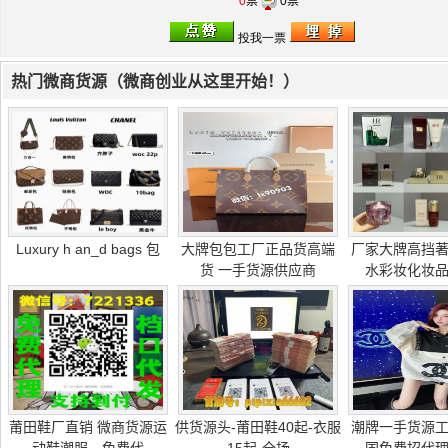
0
票
0票
热门微商货源（微商创业从这里开始！）
Luxury h an_d bags 包
大牌包包工厂正品货高端
厂家大牌高挡
货 一手货源供应商
水彩妆化妆
莆田鞋厂直销 微商货源运
供货源头-莆田鞋40起-衣服
潮牌一手货源