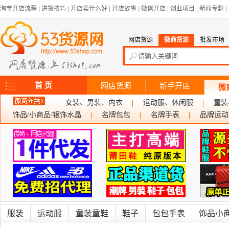
淘宝开店流程
|
进货技巧
|
开店卖什么好
|
开店故事
|
微信开店
|
创业项目
|
新闻专题
|
网店货源
微商货源
批发市场
首 页
网店货源
新手开店
微
女装、男装、内衣
运动服、休闲服
童装
饰品/小商品/银饰水晶
名牌包包
名牌手表
品牌运动
服装
运动服
童装童鞋
鞋子
包包手表
饰品小