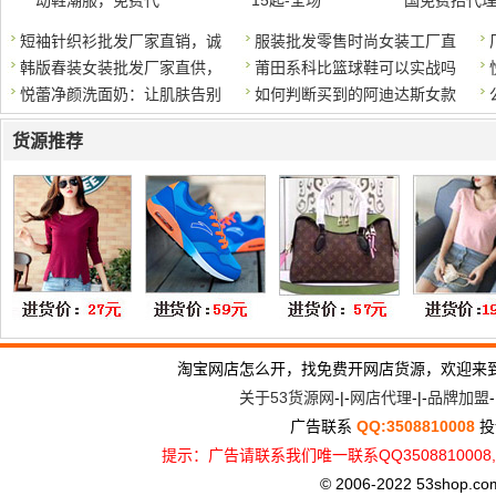
动鞋潮服，免费代
15起-全场
国免费招代
短袖针织衫批发厂家直销，诚
服装批发零售时尚女装工厂直
韩版春装女装批发厂家直供，
莆田系科比篮球鞋可以实战吗
悦蕾净颜洗面奶：让肌肤告别
如何判断买到的阿迪达斯女款
货源推荐
淘宝网店怎么开，找免费开网店货源，欢迎来
关于53货源网
-|-
网店代理
-|-
品牌加盟
-
广告联系
QQ:3508810008
投
提示：广告请联系我们唯一联系QQ3508810
© 2006-2022 53shop.com, 