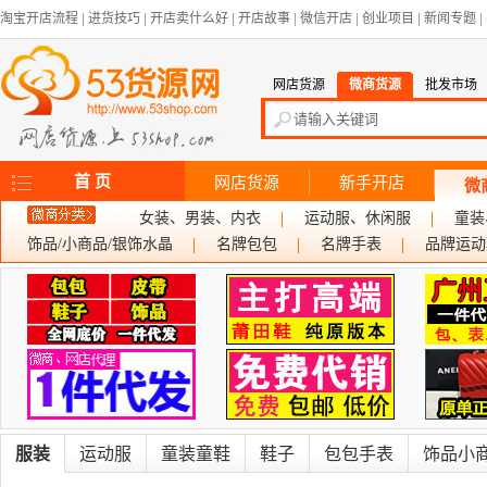
淘宝开店流程
|
进货技巧
|
开店卖什么好
|
开店故事
|
微信开店
|
创业项目
|
新闻专题
|
网店货源
微商货源
批发市场
首 页
网店货源
新手开店
微
女装、男装、内衣
运动服、休闲服
童装
饰品/小商品/银饰水晶
名牌包包
名牌手表
品牌运动
服装
运动服
童装童鞋
鞋子
包包手表
饰品小