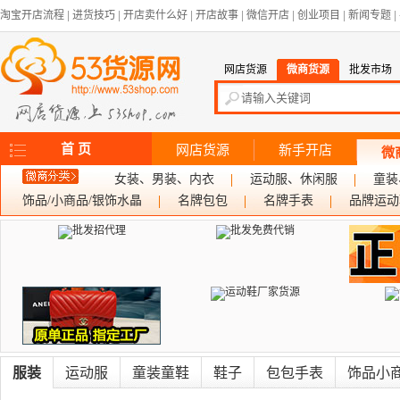
淘宝开店流程
|
进货技巧
|
开店卖什么好
|
开店故事
|
微信开店
|
创业项目
|
新闻专题
|
网店货源
微商货源
批发市场
首 页
网店货源
新手开店
微
女装、男装、内衣
运动服、休闲服
童装
饰品/小商品/银饰水晶
名牌包包
名牌手表
品牌运动
服装
运动服
童装童鞋
鞋子
包包手表
饰品小