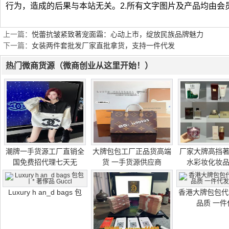
行为，造成的后果与本站无关。2.所有文字图片及产品均由会
上一篇：
悦蕾抗皱紧致著宠面霜：心动上市，绽放民族品牌魅力
下一篇：
女装两件套批发厂家直批拿货，支持一件代发
热门微商货源（微商创业从这里开始！）
潮牌一手货源工厂直销全
大牌包包工厂正品货高端
厂家大牌高挡
国免费招代理七天无
货 一手货源供应商
水彩妆化妆
Luxury h an_d bags 包
香港大牌包包代
品质 一件