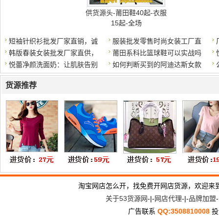
供货源头-莆田鞋40起-衣服
15起-全场
短袖针织衫批发厂家直销，诚
服装批发零售时尚女装工厂直
韩版春装女装批发厂家直供，
莆田系科比篮球鞋可以实战吗
悦蕾净颜洗面奶：让肌肤告别
如何判断买到的阿迪达斯女款
货源推荐
淘宝网店怎么开，找免费开网店货源，欢迎来
关于53货源网
-|-
网店代理
-|-
品牌加盟
-
广告联系
QQ:3508810008
投