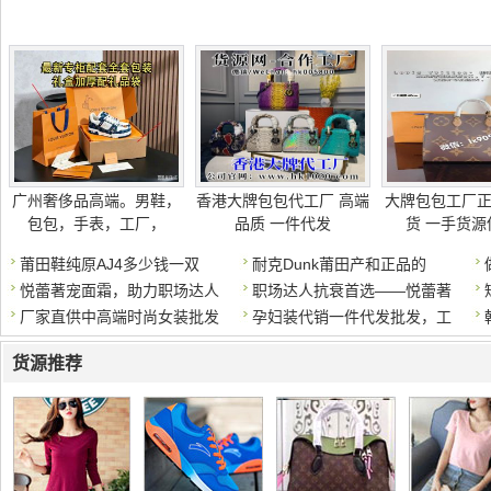
广州奢侈品高端。男鞋，
香港大牌包包代工厂 高端
大牌包包工厂
包包，手表，工厂，
品质 一件代发
货 一手货源
莆田鞋纯原AJ4多少钱一双
耐克Dunk莆田产和正品的
悦蕾著宠面霜，助力职场达人
职场达人抗衰首选——悦蕾著
厂家直供中高端时尚女装批发
孕妇装代销一件代发批发，工
货源推荐