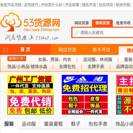
淘宝开店流程
|
进货技巧
|
开店卖什么好
|
开店故事
|
微信开店
|
创业项目
|
新闻专题
|
网店货源
微商货源
批发市场
首 页
网店货源
新手开店
微
女装、男装、内衣
运动服、休闲服
童装
饰品/小商品/银饰水晶
名牌包包
名牌手表
品牌运动
服装
运动服
童装童鞋
鞋子
包包手表
饰品小