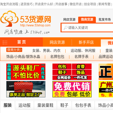
淘宝开店流程
|
进货技巧
|
开店卖什么好
|
开店故事
|
微信开店
|
创业项目
|
新闻专题
|
网店货源
微商货源
批发市场
首 页
网店货源
新手开店
微
女装、男装、内衣
运动服、休闲服
童装
饰品/小商品/银饰水晶
名牌包包
名牌手表
品牌运动
服装
运动服
童装童鞋
鞋子
包包手表
饰品小