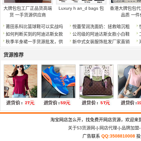
大牌包包工厂正品货高端
Luxury h an_d bags 包
香港大牌包包代
货 一手货源供应商
品质 一件
莆田系科比篮球鞋可以实战吗
悦蕾莹润洗面奶：拯救暗沉粗
如何判断买到的阿迪达斯女款
公司级的阿迪达斯女款小白鞋
秋季半身裙一手货源批发，供
新中式女装服饰批发厂家直销
货源推荐
淘宝网店怎么开，找免费开网店货源，欢迎来
关于53货源网
-|-
网店代理
-|-
品牌加盟
-
广告联系
QQ:3508810008
投