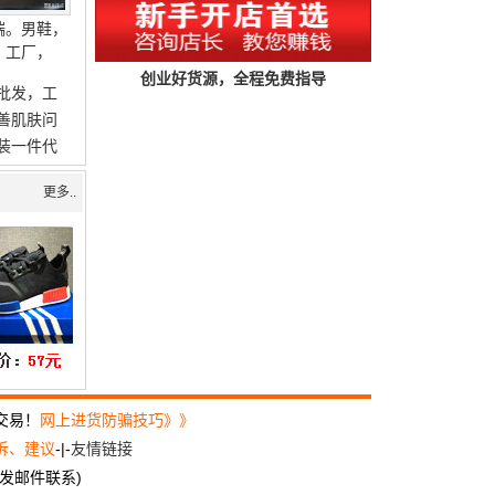
端。男鞋，
，工厂，
创业好货源，全程免费指导
批发，工
善肌肤问
装一件代
更多..
交易！
网上进货防骗技巧》》
诉、建议
-|-
友情链接
尽量发邮件联系)