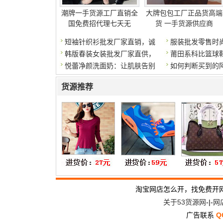
潮牌一手货源工厂直销全
大牌包包工厂正品货高端
国免费招代理七天无
货 一手货源供应商
短袖针织衫批发厂家直销，诚
服装批发零售时
韩版春装女装批发厂家直供，
莆田系科比篮球
悦蕾净颜洗面奶：让肌肤告别
如何判断买到的
货源推荐
淘宝网店怎么开，找免费开
关于53货源网
-|-
网
广告联系
Q