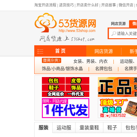
淘宝开店流程
|
进货技巧
|
开店卖什么好
|
开店故事
|
微信开店
|
网店货源
微
首 页
网店货源
新
女装、男装、内衣
运动服、
饰品/小商品/银饰水晶
名牌包包
名牌
服装
运动服
童装童鞋
鞋子
包包