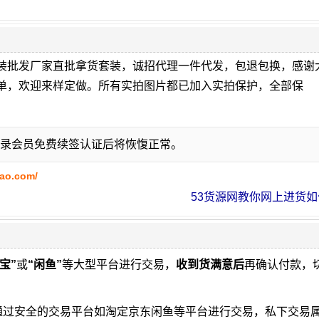
装批发厂家直批拿货套装，诚招代理一件代发，包退包换，感谢
单，欢迎来样定做。所有实拍图片都已加入实拍保护，全部保
录会员免费续签认证后将恢愎正常。
bao.com/
53货源网教你网上进货如何
宝”
或
“闲鱼”
等大型平台进行交易，
收到货满意后
再确认付款，
通过安全的交易平台如淘定京东闲鱼等平台进行交易，私下交易