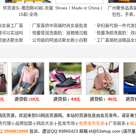
供货源头-莆田鞋40起-衣服
Shoes丨Made in China丨
广州奢侈品高
15起-全场
包包，手表
尚女装工厂直
厂家直供中高端时尚女装批发
孕妇装代销一件代发
鞋可以实战吗
悦蕾莹润洗面奶：拯救暗沉粗
悦蕾净颜洗面奶：改
阿迪达斯女款
公司级的阿迪达斯女款小白鞋
工厂直销杭派精品女
网店货源，欢迎来到53网店货源网。本站的货源信息由会员发布，请妥善
店代理
-|-
品牌加盟
-|-
网店大全
-|-
批发市场
-|-
免费发布信息
-|-
广告联系
-|-
投
Q:3508810008
投诉、建议QQ:93865423 邮箱:kf
@
53shop.com (请