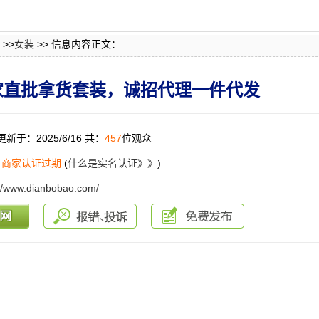
>>
女装
>> 信息内容正文：
家直批拿货套装，诚招代理一件代发
更新于：2025/6/16 共：
457
位观众
：
商家认证过期
(
什么是实名认证》》
)
://www.dianbobao.com/