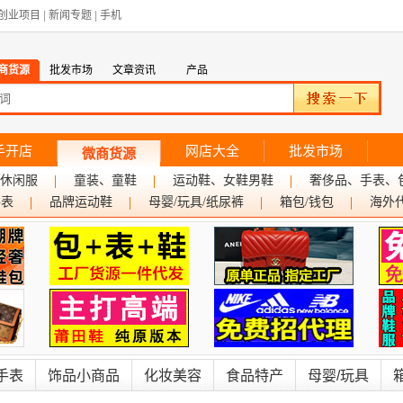
创业项目
|
新闻专题
|
手机
商货源
批发市场
文章资讯
产品
手开店
网店大全
批发市场
微商货源
休闲服
童装、童鞋
运动鞋、女鞋男鞋
奢侈品、手表、
手表
品牌运动鞋
母婴/玩具/纸尿裤
箱包/钱包
海外
手表
饰品小商品
化妆美容
食品特产
母婴/玩具