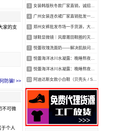
女装韩版秋冬款厂家直销，诚招代理，一手货源
3
广州女装连衣裙厂家直销批发一手货源，价格优惠，量大从优
4
郑州女裤批发市场一手货源，大量现货，量大优惠
大家的支
5
球鞋显微镜｜风靡莆田鞋圈的灭世版本GT Cut可以实战？真的那么
6
悦蕾玫瑰洗面奶——解决肌肤问题的关键密码
7
悦蕾海洋冰川水凝露：晚睡熬夜族的护肤救星
8
悦蕾海洋冰川水凝露：晚睡熬夜族的护肤法宝
9
阿迪达斯女款小白鞋（贝壳头 / Samba/Forum84）正规
10
防骗! >>
切不可微
属于个人