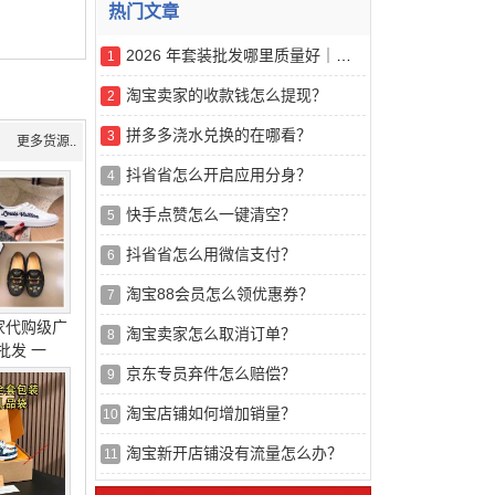
热门文章
2026 年套装批发哪里质量好｜五大线上服装采购渠道专业实测解读
1
淘宝卖家的收款钱怎么提现？
2
拼多多浇水兑换的在哪看？
3
更多货源..
抖省省怎么开启应用分身？
4
快手点赞怎么一键清空？
5
抖省省怎么用微信支付？
6
淘宝88会员怎么领优惠券？
7
家代购级广
淘宝卖家怎么取消订单？
8
批发 一
京东专员弃件怎么赔偿？
9
淘宝店铺如何增加销量？
10
淘宝新开店铺没有流量怎么办？
11