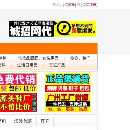
您好，
[请
登录
]
或
[免费
注册
]
包包
化妆品面膜、女性用品
零食、特产
代购
生活日用品
其它产品
箱包
海外代购
其它