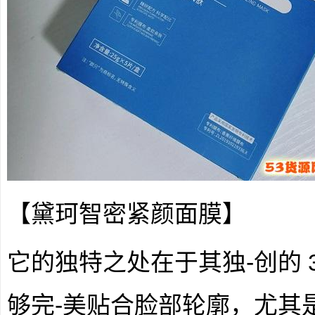
【黛珂智密紧颜面膜】
它的独特之处在于其独-创的 
够完-美贴合脸部轮廓，尤其