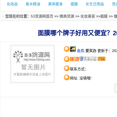
化妆品
香水精油
美体瘦身
面膜
女生日用品
洗
您现在的位置：
53货源网首页
>>
微商货源
>>
化妆美容
>>
面膜
>>
面膜哪个牌子好用又便宜？20
会员:
爱买办
更新于：202
联系方式：
网址: 没填哦!