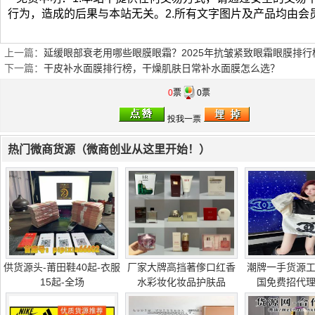
行为，造成的后果与本站无关。2.所有文字图片及产品均由会
上一篇：
延缓眼部衰老用哪些眼膜眼霜？2025年抗皱紧致眼霜眼膜排行
下一篇：
干皮补水面膜排行榜，干燥肌肤日常补水面膜怎么选？
0
票
0票
热门微商货源（微商创业从这里开始！）
供货源头-莆田鞋40起-衣服
厂家大牌高挡著偧口红香
潮牌一手货源
15起-全场
水彩妆化妆品护肤品
国免费招代