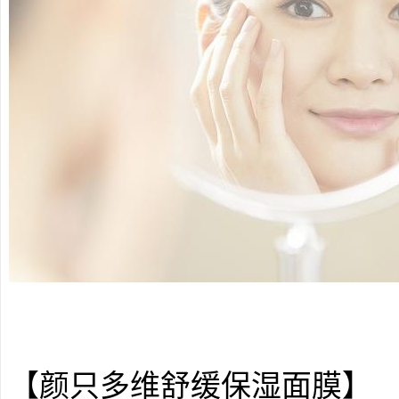
【颜只多维舒缓保湿面膜】