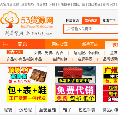
淘宝开店流程
|
进货技巧
|
开店卖什么好
|
开店故事
|
微信开店
|
创业项目
|
新闻专题
|
网店货源
微商货源
批发市场
首 页
网店货源
新手开店
微
女装、男装、内衣
运动服、休闲服
童装
饰品/小商品/银饰水晶
名牌包包
名牌手表
品牌运动
服装
运动服
童装童鞋
鞋子
包包手表
饰品小