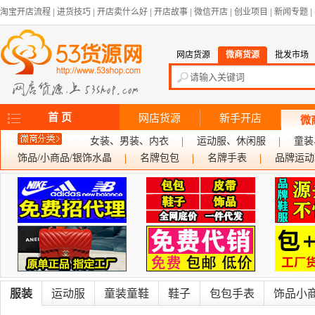
淘宝开店流程
|
进货技巧
|
开店卖什么好
|
开店故事
|
微信开店
|
创业项目
|
新闻专题
|
网店货源
微商货源
批发市场
首 页
网店货源
新手开店
微
女装、男装、内衣
运动服、休闲服
童装
饰品/小商品/银饰水晶
名牌包包
名牌手表
品牌运动
服装
运动服
童装童鞋
鞋子
包包手表
饰品小