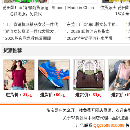
莆田鞋厂直销 微商货源运
Shoes丨Made in China丨
供货源头-莆田鞋
动鞋潮服，免费代
15起-
工厂直销杭派精品女装一件代
东莞工厂直销韩版女装半袖t
潮流女装货源一件代发批发，
、2026 卸妆油选购指南
2026熬夜党急救修复面膜
2026学生党平价补水面膜
货源推荐
淘宝网店怎么开，找免费开网店货源，欢迎来
关于53货源网
-|-
网店代理
-|-
品牌加盟
-
广告联系
QQ:3508810008
投