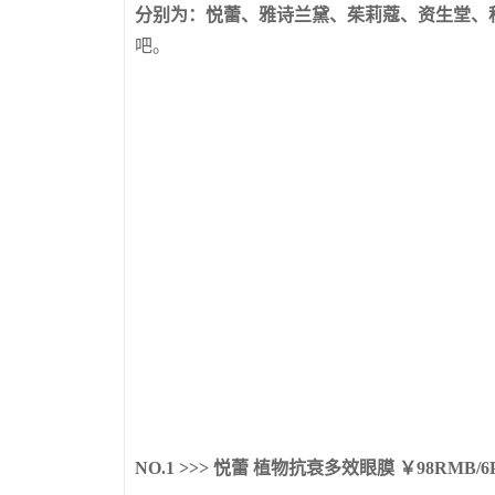
分别为：悦蕾、雅诗兰黛、茱莉蔻、资生堂、科
吧。
NO.1 >>> 悦蕾 植物抗衰多效眼膜
￥98RMB/6