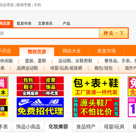
创业项目
|
新闻专题
|
手机
商货源
批发市场
文章资讯
产品
手开店
网店大全
批发市场
微商货源
休闲服
童装、童鞋
运动鞋、女鞋男鞋
奢侈品、手表、
手表
品牌运动鞋
母婴/玩具/纸尿裤
箱包/钱包
海外
手表
饰品小商品
化妆美容
食品特产
母婴/玩具