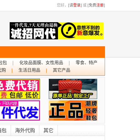
您好，
[请
登录
]
或
[免费
注册
]
包包
化妆品面膜、女性用品
零食、特产
代购
生活日用品
其它产品
箱包
海外代购
其它