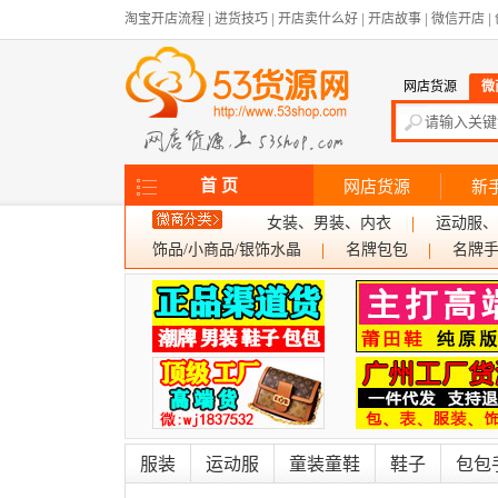
淘宝开店流程
|
进货技巧
|
开店卖什么好
|
开店故事
|
微信开店
|
网店货源
微
首 页
网店货源
新
女装、男装、内衣
运动服、
饰品/小商品/银饰水晶
名牌包包
名牌
服装
运动服
童装童鞋
鞋子
包包