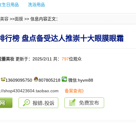
女生日用品
洗浴用品
美容
>>
面膜
>> 信息内容正文：
销排行榜 盘点备受达人推崇十大眼膜眼霜
悦蕾美妆
更新于：2025/2/11 共：
797
位观众
：
13609095750
807805218
微信:hyvm88
s://shop430423604.taobao.com
备案查询》