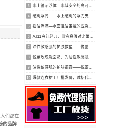
水上警示浮体—水域安全的高可见度标识
3
缆绳浮筒——水上缆绳的浮力支撑与保护
4
挡油浮漂—水面溢油围控的应急屏障
5
AJ11白红经典，原盒真假对比莆田鞋对比*莆田鞋。区别在哪？
6
油性敏感肌的护肤救星——悦蕾洗面奶
7
悦蕾玫瑰洗面奶：为油性敏感肌开启护肤新篇
8
油性敏感肌的护肤福音——悦蕾玫瑰莹润净颜慕斯
9
爆款连衣裙工厂批发价，诚招代理一件代发
10
达人们都在
榜的品牌