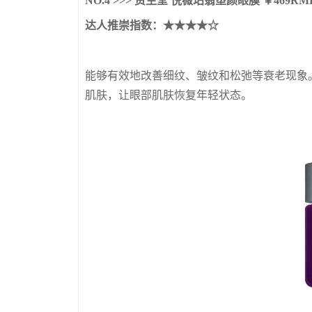
NO.4 >>> 资生堂 悦薇珀翡塑颜眼膜 ￥469RMB
达人推崇
指数：★★★★☆
能够有效地改善细纹、皱纹和松弛等衰老现象
肌肤，让眼部肌肤恢复年轻状态。