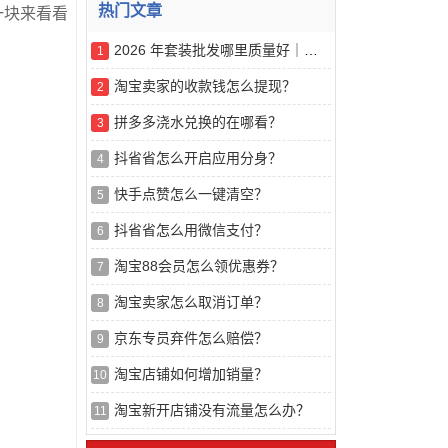
热门文章
一块来看看
2026 年套装批发哪里质量好｜五大线上服装采购渠道专业实测解读
1
淘宝卖家的收款钱怎么提现？
2
拼多多浇水兑换的在哪看？
3
抖省省怎么开启应用分身？
4
快手点赞怎么一键清空？
5
抖省省怎么用微信支付？
6
淘宝88会员怎么领优惠券？
7
淘宝卖家怎么取消订单？
8
京东专员弃件怎么赔偿？
9
淘宝店铺如何增加销量？
10
淘宝新开店铺没有流量怎么办？
11