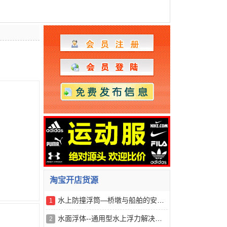
淘宝开店货源
水上防撞浮筒—桥墩与船舶的安全缓冲器
1
水面浮体--通用型水上浮力解决方案
2