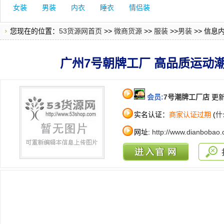
女装
男装
内衣
睡衣
情侣装
您现在的位置：
53货源网首页
>>
微商货源
>>
服装
>>
男装
>> 信息
广州7号朝牌工厂 高品质运动潮
会员:
7号潮牌工厂店
更新
实名认证：
商家认证过期
(
什
网址:
http://www.dianbobao.