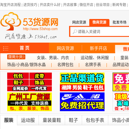
淘宝开店流程
|
进货技巧
|
开店卖什么好
|
开店故事
|
微信开店
|
创业项目
|
新闻专题
|
网店货源
微商货源
批发市场
首 页
网店货源
新手开店
微
女装、男装、内衣
运动服、休闲服
童装
饰品/小商品/银饰水晶
名牌包包
名牌手表
品牌运动
服装
运动服
童装童鞋
鞋子
包包手表
饰品小