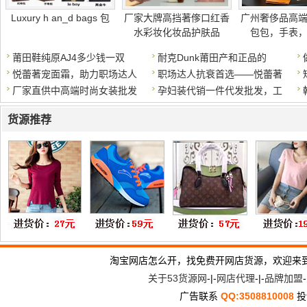
Luxury h an_d bags 包
厂家大牌高挡著偧口红香
广州奢侈品高
水彩妆化妆品护肤品
包包，手表
莆田鞋纯原AJ4多少钱一双
耐克Dunk莆田产和正品的
悦蕾著宠面霜，助力职场达人
职场达人抗衰首选——悦蕾著
厂家直供中高端时尚女装批发
孕妇装代销一件代发批发，工
货源推荐
淘宝网店怎么开，找免费开网店货源，欢迎来
关于53货源网
-|-
网店代理
-|-
品牌加盟
-
广告联系
QQ:3508810008
投