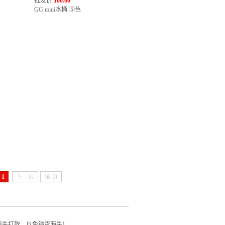
批发价:
100.00
GG mini水桶 ⑤色
1
下一页
尾 页
接先打款，以免钱货两失！