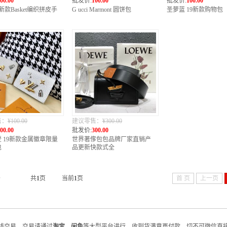
00.00
批发价:
100.00
批发价:
100.00
9新款Basket编织拼皮手
G ucci Marmont 圆饼包
圣萝蓝 19新款购物包
售：
¥100.00
建议零售：
¥300.00
00.00
批发价:
300.00
 19新款金属徽章限量
世界著偧包包品牌厂家直销产
包
品更新快款式全
条
共
1
页
当前
1
页
首 页
上一页
线交易，交易请通过
淘宝
、
闲鱼
等大型平台进行，收到货满意再付款，切不可微信直