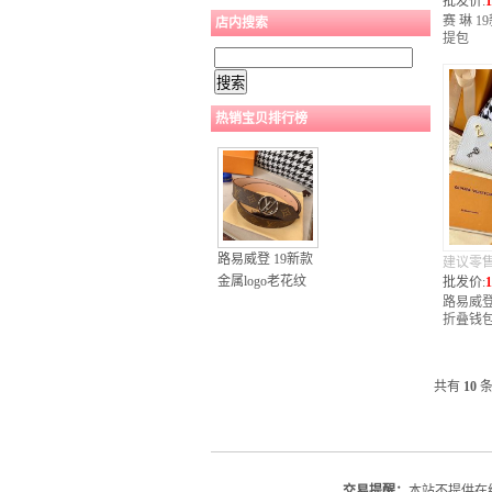
批发价:
1
赛 琳 1
店内搜索
提包
热销宝贝排行榜
路易威登 19新款
建议零
金属logo老花纹
批发价:
1
路易威登
皮带
折叠钱
共有
10
交易提醒：
本站不提供在