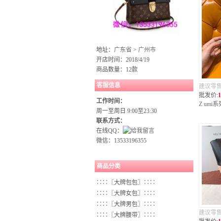
地址：
广东省
>
广州市
开店时间：2018/4/19
商品数量：12款
客服信息
建议零
批发价:
1
工作时间：
Z um
周一至周日 9:00至23:30
联系方式：
在线QQ：
微信：
13533196355
商品分类
∷∷〖大牌包包〗∷∷
∷∷〖大牌女包〗∷∷
∷∷〖大牌男包〗∷∷
建议零
∷∷〖大牌腰带〗∷∷