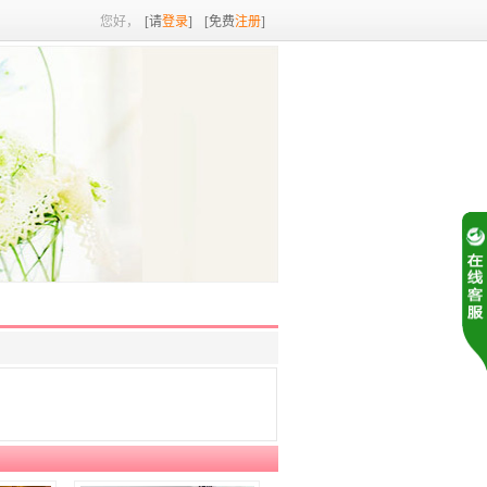
您好，
[请
登录
]
[免费
注册
]