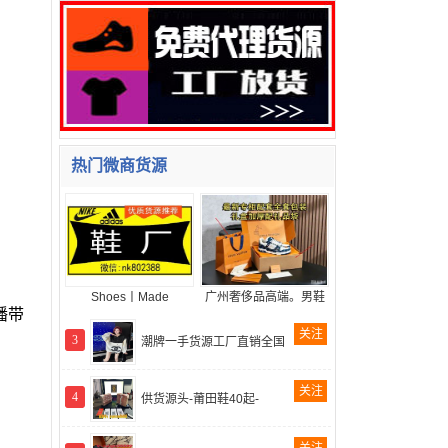
热门微商货源
Shoes丨Made
广州奢侈品高端。男鞋
播带
关注
3
潮牌一手货源工厂直销全国
关注
4
供货源头-莆田鞋40起-