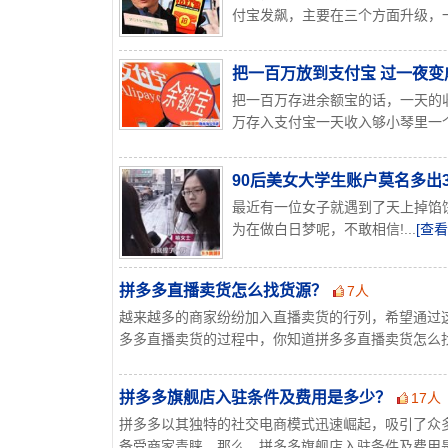
付宝发飙，主要在三个方面升级，一
把一百万放到支付宝 过一夜变
把一百万存进余额宝的话，一天的
万存入支付宝一天收入够小琴里一个
90后美女大学生账户莫名多出
最近有一位女子就遇到了天上掉馅
为在做白日梦呢，不敢相信!...
[查看
拼多多直播卖货怎么找货源？
7人
越来越多的商家纷纷加入直播卖货的行列，希望通过
多多直播卖货的过程中，你知道拼多多直播卖货怎么找货
拼多多旗舰店入驻条件及费用是多少？
17人
拼多多以其独特的社交电商模式迅速崛起，吸引了众
备受商家青睐。那么，拼多多旗舰店入驻条件及费用是多