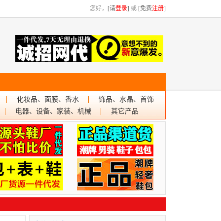
您好，
[请
登录
]
或
[免费
注册
]
化妆品、面膜、香水
饰品、水晶、首饰
电器、设备、家装、机械
其它产品