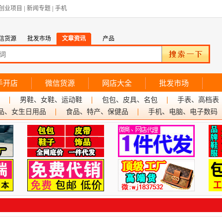
创业项目
|
新闻专题
|
手机
信货源
批发市场
文章资讯
产品
手开店
微信货源
网店大全
批发市场
男鞋、女鞋、运动鞋
包包、皮具、名包
手表、高档表
品、女生日用品
食品、特产、保健品
手机、电脑、电子数码