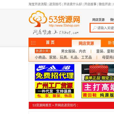
淘宝开店流程
|
进货技巧
|
开店卖什么好
|
开店故事
|
微信开店
|
网店货源
微
首 页
新
网店货源
男女服装、内衣
童装、童鞋
小商品、家居、玩具、礼品、工艺品
母婴用
53货源网首页
>
开网店进货技巧
：