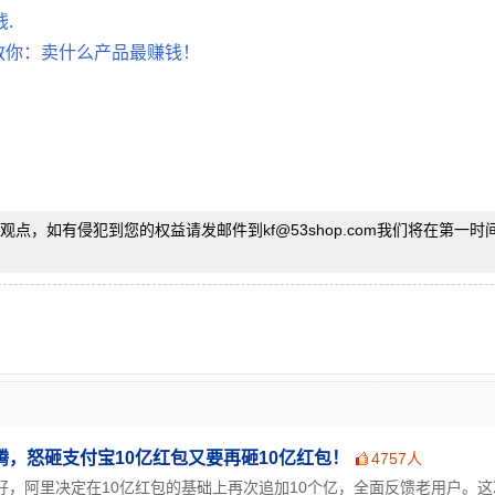
.
主教你：卖什么产品最赚钱！
观点，如有侵犯到您的权益请发邮件到kf
@
53shop.com我们将在第一
，怒砸支付宝10亿红包又要再砸10亿红包！
4757人
好，阿里决定在10亿红包的基础上再次追加10个亿，全面反馈老用户。这