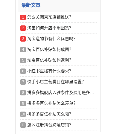
最新文章
怎么关闭京东店铺推送？
1
淘宝如何开店不用囤货？
2
淘宝造物节有什么优惠吗？
3
淘宝百亿补贴如何成团？
4
淘宝百亿补贴如何返利？
5
小红书直播有什么要求？
6
快手小店主营类目在哪里设置？
7
拼多多旗舰店入驻条件及费用是多少？
8
拼多多百亿补贴怎么凑单？
9
拼多多百亿补贴怎么领？
10
怎么注册抖音跨境店铺？
11