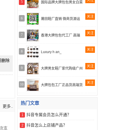
关注
5
国际品牌大牌包包男女白菜
关注
6
莆田鞋厂直销 微商货源运
关注
7
香港大牌包包代工厂 高端
关注
8
Luxury h an_
时间删除
关注
9
大牌男女鞋厂家代购级广州
关注
10
大牌包包工厂正品货高端货
热门文章
更多..
抖音专属会员怎么开通？
1
抖音怎么上店铺产品？
2
次支