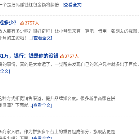
个是扫码赚钱红包金额将翻倍...
[查看全文]
成多少？
3757人
收入能有多少呢？很好奇吧！让小琴里来算一算吧。借用一张网友的截图
月的工资啦！...
[查看全文]
31万，银行：钱是你的没错
3757人
饼的事情，真的是太幸运了，一觉醒来发现自己的账户凭空就多出了巨款
全文]
这种方式拓宽销售渠道，提升品牌知名度。很多新手商家在拼
源？下面就...
[查看全文]
多商家入驻。作为拼多多平台上的重要组成部分，旗舰店更是
少呢？下面...
[查看全文]