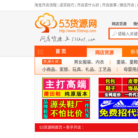
淘宝开店流程
|
进货技巧
|
开店卖什么好
|
开店故事
|
微信开店
|
网店货源
微
首 页
新
网店货源
男女服装、内衣
童装、童鞋
小商品、家居、玩具、礼品、工艺品
母婴用
53货源网首页
>
新手开店
：