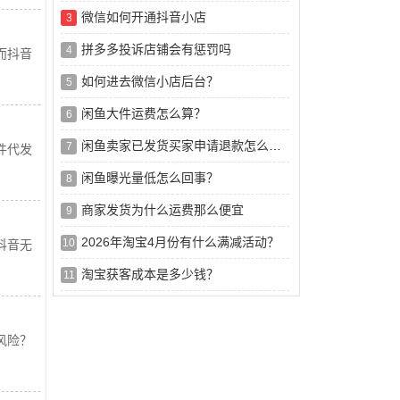
微信如何开通抖音小店
3
拼多多投诉店铺会有惩罚吗
4
而抖音
如何进去微信小店后台？
5
闲鱼大件运费怎么算？
6
闲鱼卖家已发货买家申请退款怎么办？
7
件代发
闲鱼曝光量低怎么回事？
8
商家发货为什么运费那么便宜
9
2026年淘宝4月份有什么满减活动？
10
抖音无
淘宝获客成本是多少钱？
11
风险？