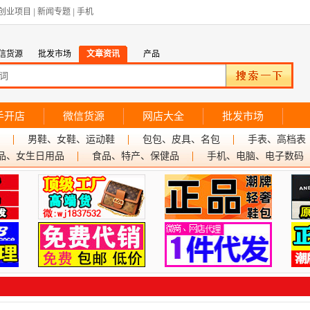
创业项目
|
新闻专题
|
手机
信货源
批发市场
文章资讯
产品
手开店
微信货源
网店大全
批发市场
男鞋、女鞋、运动鞋
包包、皮具、名包
手表、高档表
品、女生日用品
食品、特产、保健品
手机、电脑、电子数码