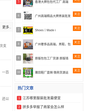
关注
5
香港大牌包包代工厂 高端
关注
6
广州高端精品大牌男装批发
更多..
关注
7
Shoes丨Made i
关注
8
广州奢侈品高端。男鞋，包
次支
关注
9
原版包包工厂货源 原版钱
关注
，一百
10
莆田鞋厂直销 微商货源运
热门文章
江苏哪里服装批发最便宜
1
，还以
拼多多举报了商家会怎么样
2