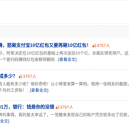
，怒砸支付宝10亿红包又要再砸10亿红包！
4757人
好，阿里决定在10亿红包的基础上再次追加10个亿，全面反馈老用户。这
个是扫码赚钱红包金额将翻倍...
[查看全文]
成多少？
3757人
收入能有多少呢？很好奇吧！让小琴里来算一算吧。借用一张网友的截图
月的工资啦！...
[查看全文]
31万，银行：钱是你的没错
3757人
饼的事情，真的是太幸运了，一觉醒来发现自己的账户凭空就多出了巨款
全文]