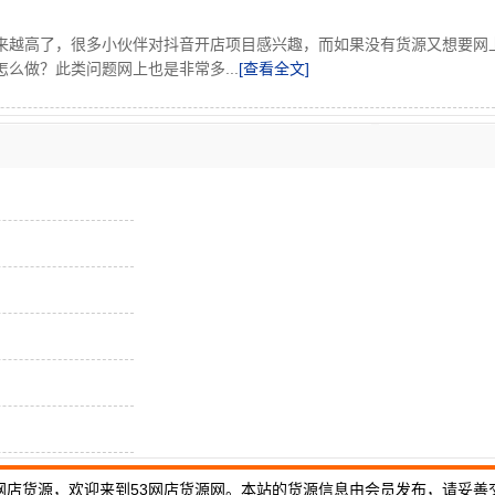
来越高了，很多小伙伴对抖音开店项目感兴趣，而如果没有货源又想要网
么做？此类问题网上也是非常多...
[查看全文]
网店货源，欢迎来到53网店货源网。本站的货源信息由会员发布，请妥善