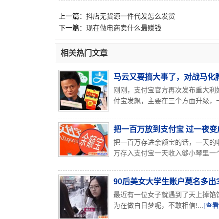
上一篇：
抖店无货源一件代发怎么发货
下一篇：
现在做电商卖什么最赚钱
相关热门文章
马云又要搞大事了，对战马化腾
刚刚，支付宝官方再次发布重大利
付宝发飙，主要在三个方面升级，一
把一百万放到支付宝 过一夜变
把一百万存进余额宝的话，一天的
万存入支付宝一天收入够小琴里一个
90后美女大学生账户莫名多出
最近有一位女子就遇到了天上掉馅
为在做白日梦呢，不敢相信!...
[查看