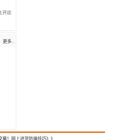
上开店
更多..
交易！
网上进货防骗技巧》》