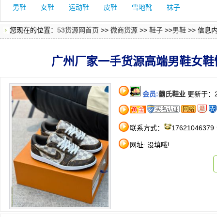
男鞋
女鞋
运动鞋
皮鞋
雪地靴
袜子
您现在的位置：
53货源网首页
>>
微商货源
>>
鞋子
>>
男鞋
>> 信息
广州厂家一手货源高端男鞋女鞋情
会员:
藰氏鞋业
更新于：20
联系方式：
17621046379
网址: 没填哦!