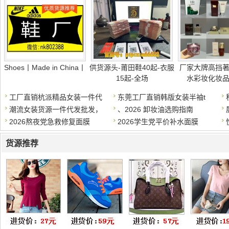
Shoes丨Made in China丨
供货源头-莆田鞋40起-衣服
厂家大牌高挡
15起-全场
水彩妆化妆
工厂直销杭派精品女装一件代
东莞工厂直销韩版女装半袖t
潮流女装货源一件代发批发，
、2026 卸妆油选购指南
2026熬夜党急救修复面膜
2026学生党平价补水面膜
货源推荐