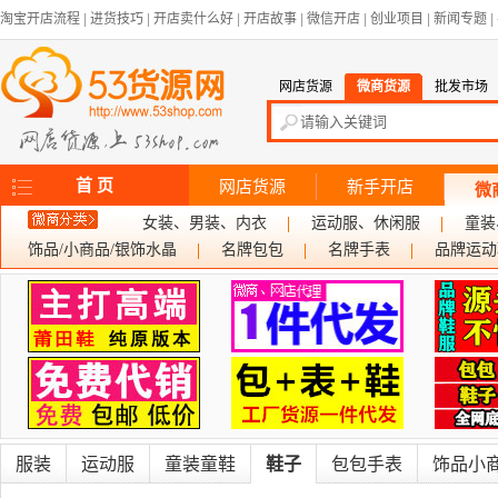
淘宝开店流程
|
进货技巧
|
开店卖什么好
|
开店故事
|
微信开店
|
创业项目
|
新闻专题
|
网店货源
微商货源
批发市场
首 页
网店货源
新手开店
微
女装、男装、内衣
运动服、休闲服
童装
饰品/小商品/银饰水晶
名牌包包
名牌手表
品牌运动
服装
运动服
童装童鞋
鞋子
包包手表
饰品小