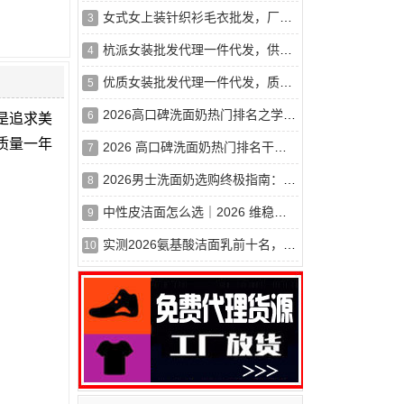
女式女上装针织衫毛衣批发，厂价直销，物美价廉
3
杭派女装批发代理一件代发，供货稳定，量大从优
4
优质女装批发代理一件代发，质优价实，诚招代理
5
2026高口碑洗面奶热门排名之学生党平价篇，50元以内*好用
6
是追求美
质量一年
2026 高口碑洗面奶热门排名干货分享，学生党预算友好款，修护控
7
2026男士洗面奶选购终极指南：百元内平价好物，干皮油皮敏感肌怎
8
中性皮洁面怎么选｜2026 维稳洗面奶清单，温和洗干净还护屏障
9
实测2026氨基酸洁面乳前十名，专为干皮敏感肌打造，补水保湿不伤
10