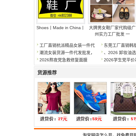
Shoes丨Made in China丨
大牌男女鞋厂家代购级广
州实力工厂批发 一
工厂直销杭派精品女装一件代
东莞工厂直销韩版
潮流女装货源一件代发批发，
、2026 卸妆油
2026熬夜党急救修复面膜
2026学生党平
货源推荐
淘宝网店怎么开，找免费开