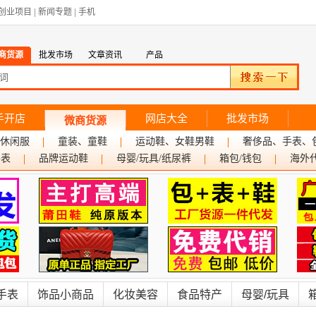
创业项目
|
新闻专题
|
手机
商货源
批发市场
文章资讯
产品
手开店
网店大全
批发市场
微商货源
休闲服
童装、童鞋
运动鞋、女鞋男鞋
奢侈品、手表、
手表
品牌运动鞋
母婴/玩具/纸尿裤
箱包/钱包
海外
手表
饰品小商品
化妆美容
食品特产
母婴/玩具