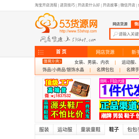
淘宝开店流程
|
进货技巧
|
开店卖什么好
|
开店故事
|
微信开店
|
网店货源
微
首 页
网店货源
新
女装、男装、内衣
运动服、
饰品/小商品/银饰水晶
名牌包包
名牌
服装
运动服
童装童鞋
鞋子
包包