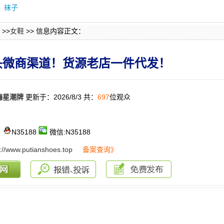
袜子
>>
女鞋
>> 信息内容正文：
头微商渠道！货源老店一件代发！
嗨星潮牌
更新于：2026/8/3 共：
697
位观众
：
N35188
微信:N35188
s://www.putianshoes.top
备案查询》