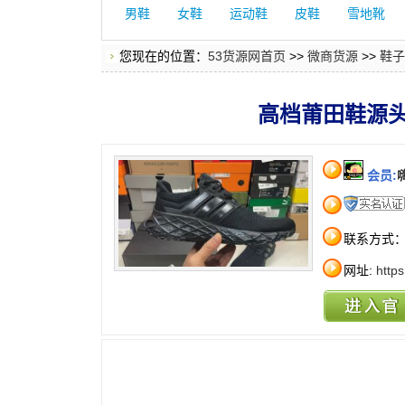
男鞋
女鞋
运动鞋
皮鞋
雪地靴
您现在的位置：
53货源网首页
>>
微商货源
>>
鞋子
高档莆田鞋源
会员:
联系方式
网址:
http