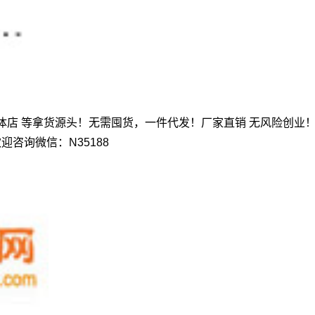
体店 等拿货源头！无需囤货，一件代发！厂家直销 无风险创业
咨询微信：N35188