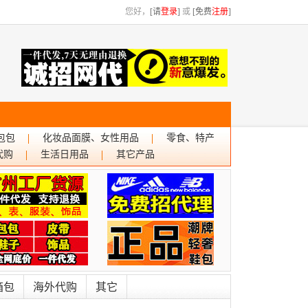
您好，
[请
登录
]
或
[免费
注册
]
包包
化妆品面膜、女性用品
零食、特产
代购
生活日用品
其它产品
箱包
海外代购
其它