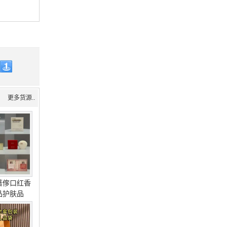
更多货源..
著偧口红香
品护肤品