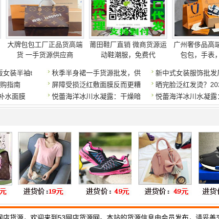
大牌包包工厂正品货高端
莆田鞋厂直销 微商货源运
广州奢侈品高
货 一手货源供应商
动鞋潮服，免费代
包包，手表
女装半袖t
秋季半身裙一手货源批发，供
新中式女装服饰批发
选购指南
屏障受损泛红敷面膜反而更糟
晒完脸泛红发烫？20
价补水面膜
悦蕾海洋冰川水凝露：干燥暗
悦蕾海洋冰川水凝露
网店货源，欢迎来到53网店货源网。本站的货源信息由会员发布，请妥善