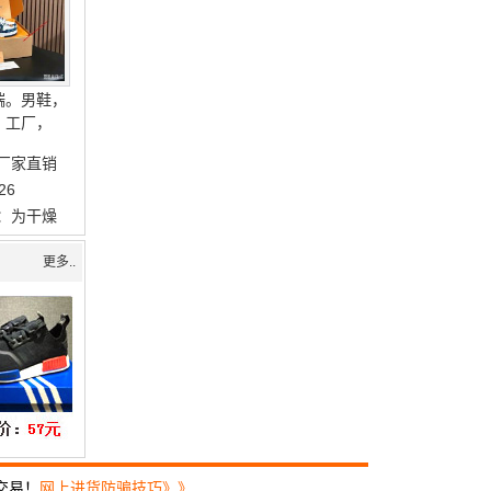
端。男鞋，
，工厂，
厂家直销
26
：为干燥
更多..
交易！
网上进货防骗技巧》》