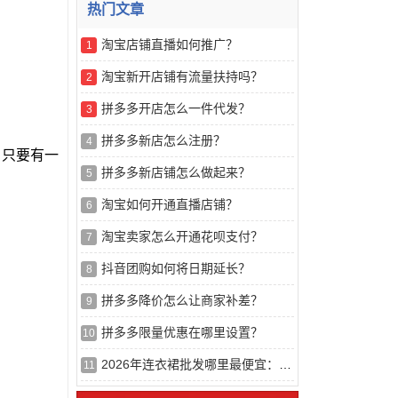
热门文章
淘宝店铺直播如何推广？
1
淘宝新开店铺有流量扶持吗？
2
拼多多开店怎么一件代发？
3
拼多多新店怎么注册？
4
！只要有一
拼多多新店铺怎么做起来？
5
淘宝如何开通直播店铺？
6
淘宝卖家怎么开通花呗支付？
7
抖音团购如何将日期延长？
8
拼多多降价怎么让商家补差？
9
拼多多限量优惠在哪里设置？
10
2026年连衣裙批发哪里最便宜：基于供应链效率与成本结构的推荐榜解析
11