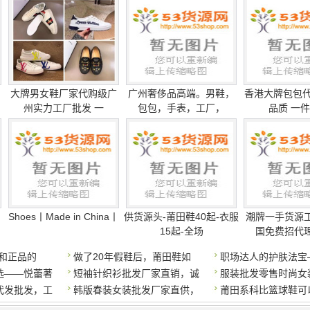
大牌男女鞋厂家代购级广
广州奢侈品高端。男鞋，
香港大牌包包代
州实力工厂批发 一
包包，手表，工厂，
品质 一
Shoes丨Made in China丨
供货源头-莆田鞋40起-衣服
潮牌一手货源
15起-全场
国免费招代
产和正品的
做了20年假鞋后，莆田鞋如
职场达人的护肤法宝
选——悦蕾著
短袖针织衫批发厂家直销，诚
服装批发零售时尚女
代发批发，工
韩版春装女装批发厂家直供，
莆田系科比篮球鞋可