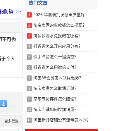
热门文章
防骗! >>
2026 年套装批发哪里质量好｜五大线上服装采购渠道专业实测解读
1
淘宝卖家的收款钱怎么提现？
2
拼多多浇水兑换的在哪看？
3
切不可微
抖省省怎么开启应用分身？
4
快手点赞怎么一键清空？
5
属于个人
抖省省怎么用微信支付？
6
淘宝88会员怎么领优惠券？
7
淘宝卖家怎么取消订单？
8
京东专员弃件怎么赔偿？
9
淘宝店铺如何增加销量？
10
淘宝新开店铺没有流量怎么办？
11
更多货源..