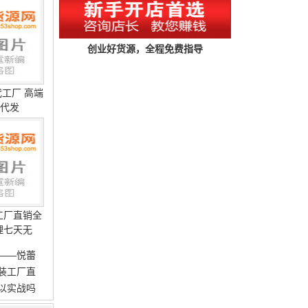
创业好货源，全程免费指导
工厂 高端
件代发
工厂直销全
理七天无
——悦蕾
装工厂直
以实战吗