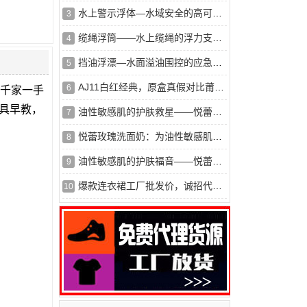
水上警示浮体—水域安全的高可见度标识
3
缆绳浮筒——水上缆绳的浮力支撑与保护
4
挡油浮漂—水面溢油围控的应急屏障
5
AJ11白红经典，原盒真假对比莆田鞋对比*莆田鞋。区别在哪？
6
8千家一手
具早教，
油性敏感肌的护肤救星——悦蕾洗面奶
7
悦蕾玫瑰洗面奶：为油性敏感肌开启护肤新篇
8
油性敏感肌的护肤福音——悦蕾玫瑰莹润净颜慕斯
9
爆款连衣裙工厂批发价，诚招代理一件代发
10