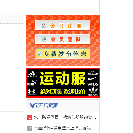
淘宝开店货源
水上防撞浮筒—桥墩与船舶的安全缓冲器
1
水面浮体--通用型水上浮力解决方案
2