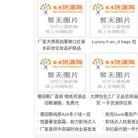
厂家大牌高挡著偧口红香
Luxury h an_d bags 包
水彩妆化妆品护肤品
莆田鞋厂直销 微商货源运
大牌包包工厂正品货高端
动鞋潮服，免费代
货 一手货源供应商
莆田鞋纯原AJ4多少钱一双
耐克Dunk莆田
悦蕾著宠面霜，助力职场达人
职场达人抗衰首
厂家直供中高端时尚女装批发
孕妇装代销一件