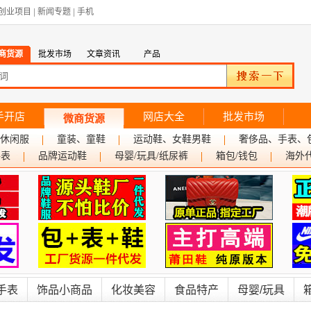
创业项目
|
新闻专题
|
手机
商货源
批发市场
文章资讯
产品
手开店
网店大全
批发市场
微商货源
休闲服
童装、童鞋
运动鞋、女鞋男鞋
奢侈品、手表、
手表
品牌运动鞋
母婴/玩具/纸尿裤
箱包/钱包
海外
手表
饰品小商品
化妆美容
食品特产
母婴/玩具