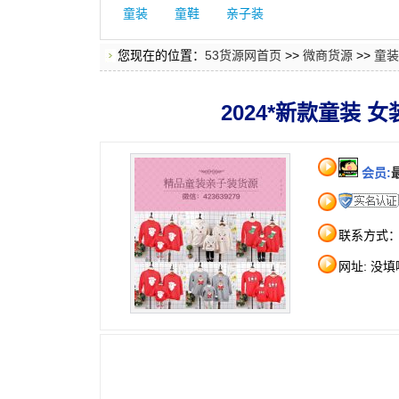
童装
童鞋
亲子装
您现在的位置：
53货源网首页
>>
微商货源
>>
童装
2024*新款童装
会员:
联系方式
网址: 没填