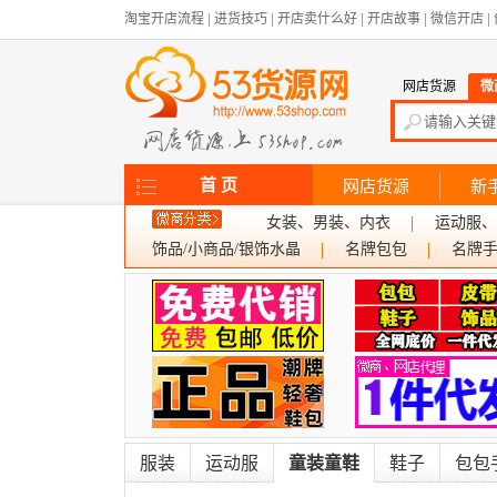
淘宝开店流程
|
进货技巧
|
开店卖什么好
|
开店故事
|
微信开店
|
网店货源
微
首 页
网店货源
新
女装、男装、内衣
运动服、
饰品/小商品/银饰水晶
名牌包包
名牌
服装
运动服
童装童鞋
鞋子
包包