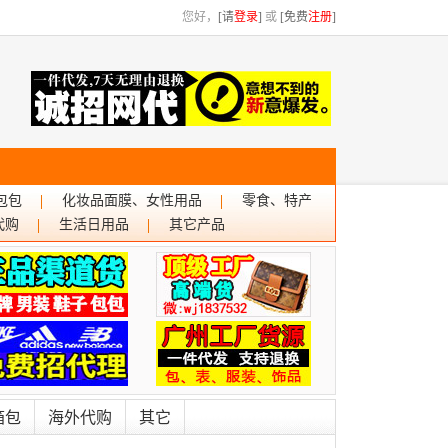
您好，
[请
登录
]
或
[免费
注册
]
包包
化妆品面膜、女性用品
零食、特产
代购
生活日用品
其它产品
箱包
海外代购
其它